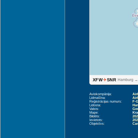
✈
XFW
SNR
Hamburg → 
Aviokompānija:
Air
Lidmašīna:
Air
Reģistrācijas numurs:
F-
Lidosta:
Ham
Valsts:
Ger
Mape:
Kra
Bildēts:
202
Ievietots:
202
Objektīvs:
Can