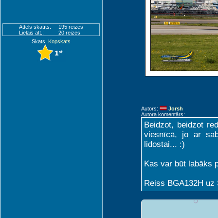
Attēls skatīts:
195 reizes
Lielais att.:
20 reizes
Skats:
Kopskats
Autors:
Jorsh
Autora komentārs:
Beidzot, beidzot re
viesnīcā, jo ar sa
lidostai... :)
Kas var būt labāks p
Reiss BGA132H uz S