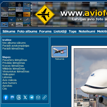
Izvēlne
:
foto albuma sākums
Parādīt aviokompānijas
Parādīt lidmašīnas
Mapes
:
Nākamā
Pasažieru lidmašīnas
Privātās lidmašīnas
Kravas lidmašīnas
Militārās lidmašīnas
Vēsturiskas lidmašīnas
Helikopteri
Lidostas
Avio māksla
Avio humors
Aerofoto
Cits