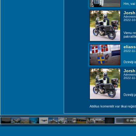
Hm, vai 
Jorsh
Administr
2022-10
Vienu re
pakratīt
elias
2022-11-
Dzinēji 
Jorsh
Administr
2022-11-
Dzinēji j
Attēlus komentēt var tikai reģistrēt
© avio