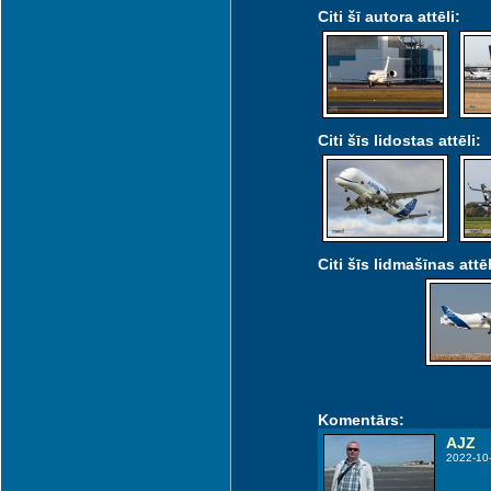
Citi šī autora attēli:
Citi šīs lidostas attēli:
Citi šīs lidmašīnas attēl
Komentārs:
AJZ
2022-10