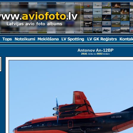
Antonov An-12BP
29545
. bilde no
39053
bildēm