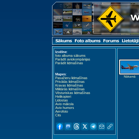
Izvēlne
:
foto albuma sākums
Parādīt aviokompānijas
Parādīt lidmašīnas
Mapes
:
Nākamā
Pasažieru lidmašīnas
Privātās lidmašīnas
Kravas lidmašīnas
Militārās lidmašīnas
Vēsturiskas lidmašīnas
Helikopteri
Lidostas
Avio māksla
Avio humors
Aerofoto
Cits