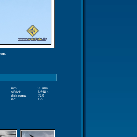
jiem.
mm:
95 mm
slēdzis:
1/640 s
diafragma:
f/8.0
iso:
125