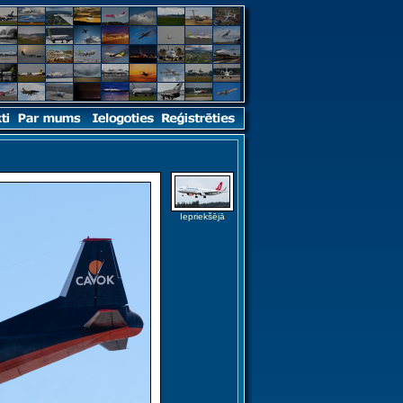
Iepriekšējā