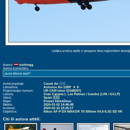
Lielāka izmēra attēls ir pieejams tikai reģistrētiem lietotā
Autors:
nothingg
Autora komentārs:
jauna lidosta lapā?
Aviokompānija:
Cavok Air
🇺🇦
Lidmašīna:
Antonov An-12BP
Reģistrācijas numurs:
UR-CKM
(msn
02348207
)
Lidosta:
Gran Canaria (- Las Palmas / Gando) (LPA / GCLP)
Valsts:
Spain 🇪🇸
Mape:
Kravas lidmašīnas
Bildēts:
2024-01-02
14:46:48
Ievietots:
2024-02-10
15:25:17
Objektīvs:
Nikon AF-P DX NIKKOR 70-300mm f/4.5-6.3G ED VR
Citi šī autora attēli: