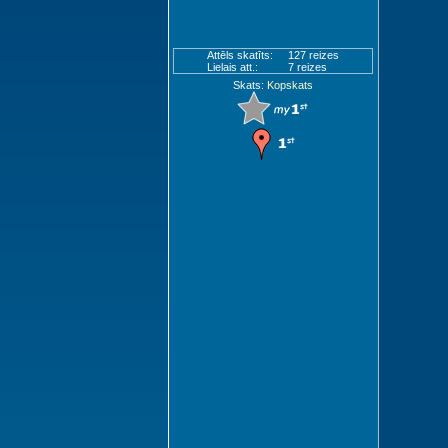
Attēls skatīts:
127 reizes
Lielais att.:
7 reizes
Skats:
Kopskats