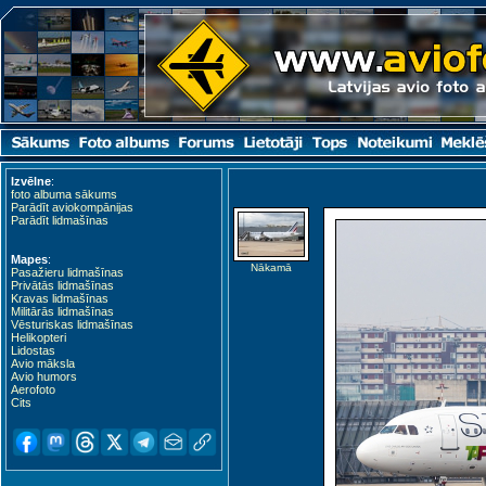
Izvēlne
:
foto albuma sākums
Parādīt aviokompānijas
Parādīt lidmašīnas
Mapes
:
Nākamā
Pasažieru lidmašīnas
Privātās lidmašīnas
Kravas lidmašīnas
Militārās lidmašīnas
Vēsturiskas lidmašīnas
Helikopteri
Lidostas
Avio māksla
Avio humors
Aerofoto
Cits