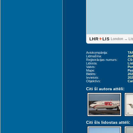
✈
LHR
LIS
London → Li
Aviokompānija:
TAP
Lidmašīna:
Air
Reģistrācijas numurs:
CS
Lidosta:
Lis
Valsts:
Por
Mape:
Pas
Bildēts:
202
Ievietots:
202
Objektīvs:
Can
Citi šī autora attēli:
Citi šīs lidostas attēli: