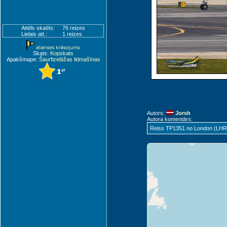
Attēls skatīts:
76 reizes
Lielais att.:
1 reizes
Skats:
Kopskats
Apakšmape:
Šaurfizelāžas lidmašīnas
Autors:
Jorsh
Autora komentārs:
Reiss TP1351 no London (LHR