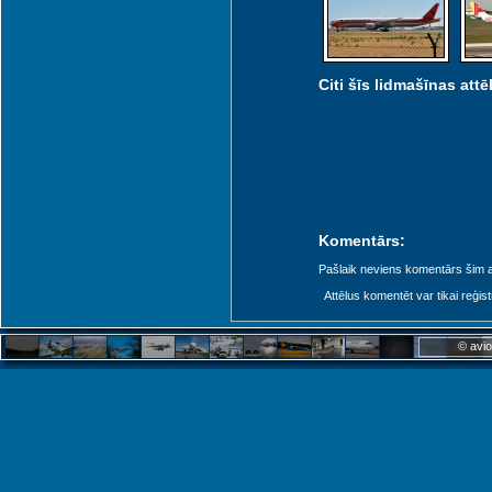
Citi šīs lidmašīnas attēl
Komentārs:
Pašlaik neviens komentārs šim at
Attēlus komentēt var tikai reģistrēt
© avio