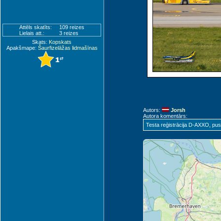
Sylt (GWT)
Attēls skatīts:
109 reizes
Lielais att.:
3 reizes
Skats:
Kopskats
Apakšmape:
Šaurfizelāžas lidmašīnas
Autors:
Jorsh
Autora komentārs:
Testa reģistrācija D-AXXO, pus