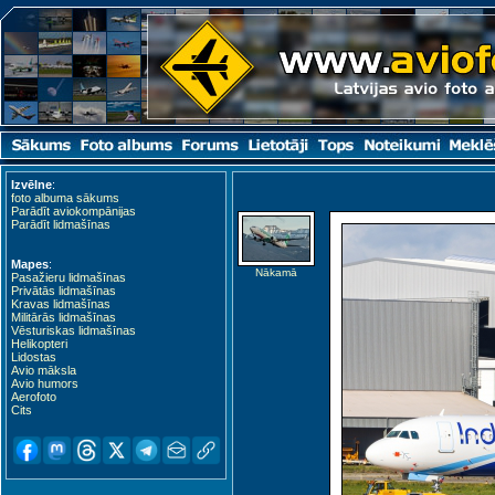
Izvēlne
:
foto albuma sākums
Parādīt aviokompānijas
Parādīt lidmašīnas
Mapes
:
Nākamā
Pasažieru lidmašīnas
Privātās lidmašīnas
Kravas lidmašīnas
Militārās lidmašīnas
Vēsturiskas lidmašīnas
Helikopteri
Lidostas
Avio māksla
Avio humors
Aerofoto
Cits