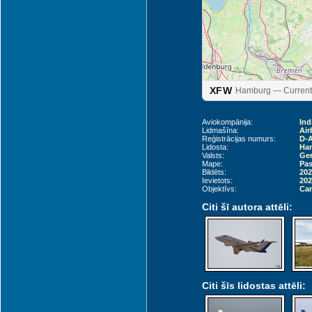
Emden (EME)
XFW
Hamburg — Current 
Bremen (BRE)
Aviokompānija:
In
Lidmašīna:
Air
Reģistrācijas numurs:
D-
Lidosta:
Ham
Valsts:
Ger
Mape:
Pas
Bildēts:
202
Ievietots:
202
Objektīvs:
Can
Citi šī autora attēli:
Citi šīs lidostas attēli: