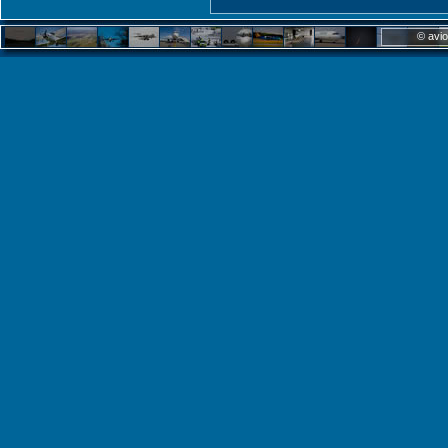
© avio