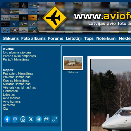
Izvēlne
:
foto albuma sākums
Parādīt aviokompānijas
Parādīt lidmašīnas
Mapes
:
Nākamā
Pasažieru lidmašīnas
Privātās lidmašīnas
Kravas lidmašīnas
Militārās lidmašīnas
Vēsturiskas lidmašīnas
Helikopteri
Lidostas
Avio māksla
Avio humors
Aerofoto
Cits