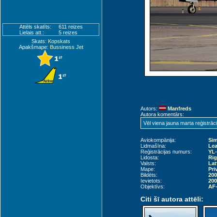
Attēls skatīts:
611 reizes
Lielais att.:
5 reizes
Skats:
Kopskats
Apakšmape:
Bussiness Jet
Autors:
Manfreds
Autora komentārs:
Vēl viena jauna marta reģistrāc
Aviokompānija:
Sim
Lidmašīna:
Lea
Reģistrācijas numurs:
YL
Lidosta:
Rig
Valsts:
Lat
Mape:
Pri
Bildēts:
200
Ievietots:
200
Objektīvs:
AF-
Citi šī autora attēli: