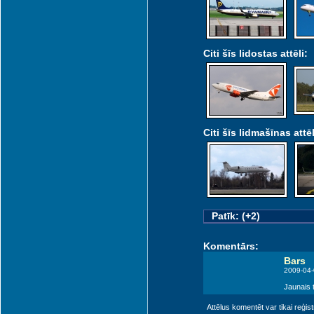
Citi šīs lidostas attēli:
Citi šīs lidmašīnas attēl
Patīk: (+2)
Komentārs:
Bars
2009-04-
Jaunais t
Attēlus komentēt var tikai reģistrēt