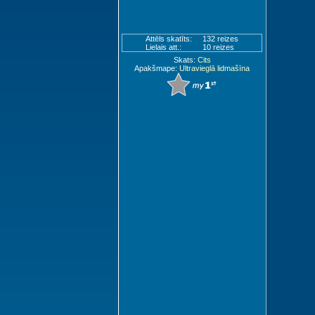
Attēls skatīts:
132 reizes
Lielais att.:
10 reizes
Skats:
Cits
Apakšmape:
Ultravieglā lidmašīna