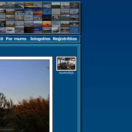
Iepriekšējā