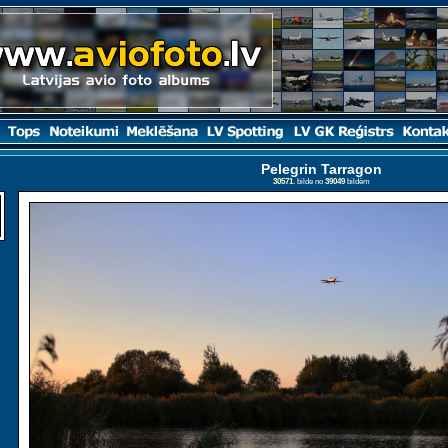
Pelegrin Tarragon
30571
. bilde no
39049
bildēm