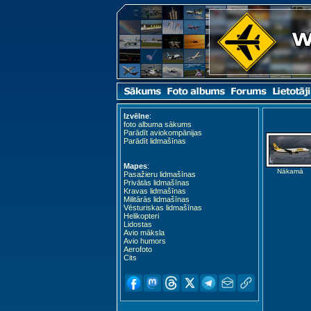
Izvēlne
:
foto albuma sākums
Parādīt aviokompānijas
Parādīt lidmašīnas
Mapes
:
Nākamā
Pasažieru lidmašīnas
Privātās lidmašīnas
Kravas lidmašīnas
Militārās lidmašīnas
Vēsturiskas lidmašīnas
Helikopteri
Lidostas
Avio māksla
Avio humors
Aerofoto
Cits