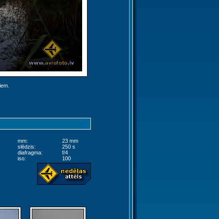
jiem.
mm:
23 mm
slēdzis:
250 s
diafragma:
f/4
iso:
100