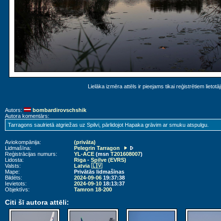
Lielāka izmēra attēls ir pieejams tikai reģistrētiem lietotā
Autors:
bombardirovschshik
Autora komentārs:
Tarragons saulrietā atgriežas uz Spilvi, pārlidojot Hapaka grāvim ar smuku atspulgu.
Aviokompānija:
(privāta)
Lidmašīna:
Pelegrin Tarragon
Reģistrācijas numurs:
YL-ACE
(msn
T201608007
)
Lidosta:
Riga - Spilve (EVRS)
Valsts:
Latvia 🇱🇻
Mape:
Privātās lidmašīnas
Bildēts:
2024-09-06
19:37:38
Ievietots:
2024-09-10
18:13:37
Objektīvs:
Tamron 18-200
Citi šī autora attēli: