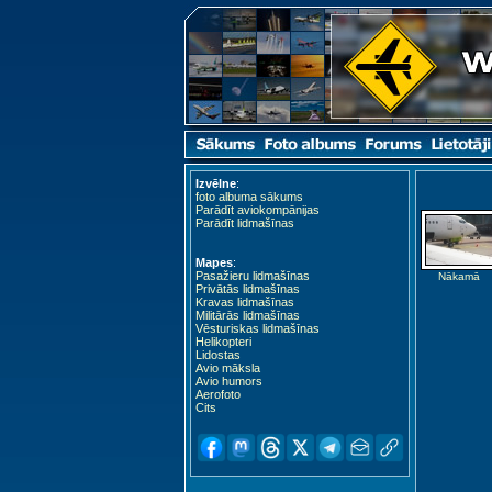
Izvēlne
:
foto albuma sākums
Parādīt aviokompānijas
Parādīt lidmašīnas
Mapes
:
Pasažieru lidmašīnas
Nākamā
Privātās lidmašīnas
Kravas lidmašīnas
Militārās lidmašīnas
Vēsturiskas lidmašīnas
Helikopteri
Lidostas
Avio māksla
Avio humors
Aerofoto
Cits