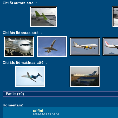
Citi šī autora attēli:
Citi šīs lidostas attēli:
Citi šīs lidmašīnas attēli:
Patīk: (+0)
Komentārs:
ralfini
2009-04-09 19:34:34