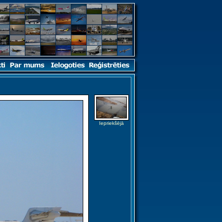
Iepriekšējā