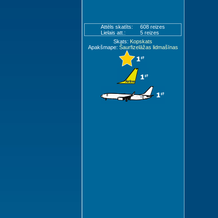
Attēls skatīts:
608 reizes
Lielais att.:
5 reizes
Skats:
Kopskats
Apakšmape:
Šaurfizelāžas lidmašīnas