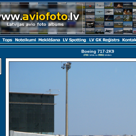
Boeing 717-2K9
2760
. bilde no
39061
bildēm