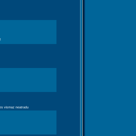
t
r es vismaz neatradu