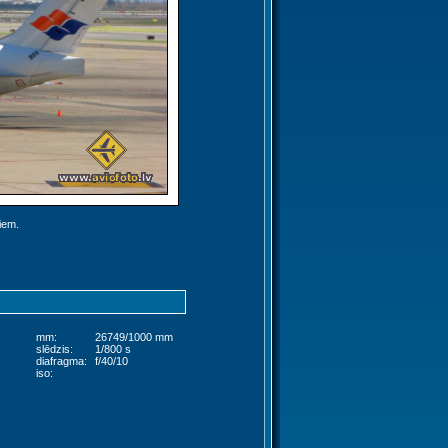
jiem.
mm:
26749/1000 mm
slēdzis:
1/800 s
diafragma:
f/40/10
iso: