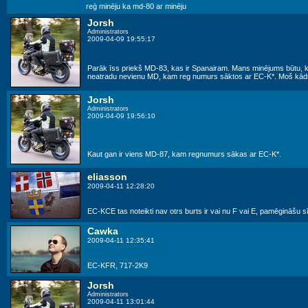
reģ minēju ka md-80 ar minēju
Jorsh
Administrators
2009-04-09 19:55:17
Parāk īss priekš MD-83, kas ir Spanairam. Mans minējums būtu, ka
neatradu nevienu MD, kam reg numurs sāktos ar EC-K*. Moš kāds 
Jorsh
Administrators
2009-04-09 19:56:10
Kaut gan ir viens MD-87, kam regnumurs sākas ar EC-K*.
eliasson
2009-04-11 12:28:20
EC-KCE tas noteikti nav otrs burts ir vai nu F vai E, pamēgināšu s
Cawka
2009-04-11 12:35:41
EC-KFR, 717-2K9
Jorsh
Administrators
2009-04-11 13:01:44