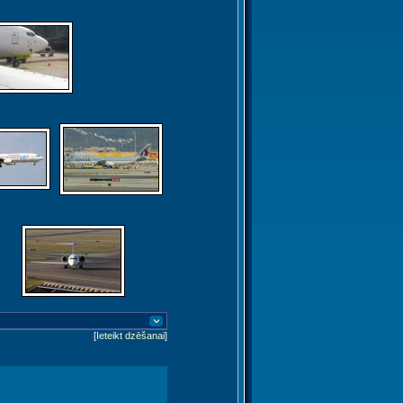
[
Ieteikt dzēšanai
]