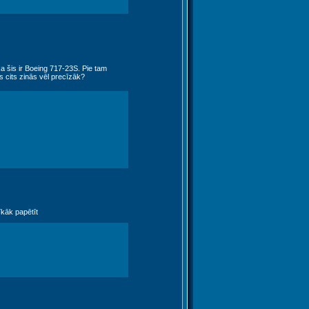
 šis ir Boeing 717-23S. Pie tam
cits zinās vēl precīzāk?
īkāk papētīt