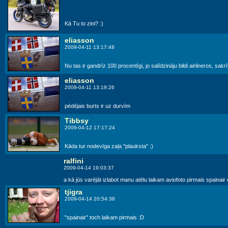
Kā Tu to zini? :)
eliasson
2009-04-11 13:17:48
Nu tas ir gandrīz 100 procentīgi, jo salīdzināju bildi airlineros, sakrī
eliasson
2009-04-11 13:19:26
pēdējais burts ir uz durvīm
Tibbsy
2009-04-12 17:17:24
Kāda tur nodevīga zaļa "plauksta" :)
ralfini
2009-04-14 19:03:37
a kā jūs varējāt izlabot manu atēlu laikam aviofoto pirmais spainai
tjigra
2009-04-14 20:54:38
"spainair" toch laikam pirmais :D