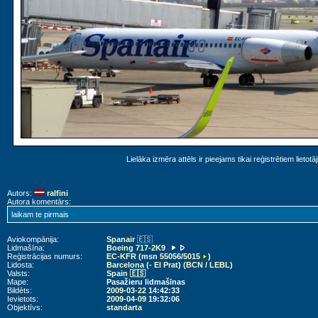
Lielāka izmēra attēls ir pieejams tikai reģistrētiem lietotā
Autors:
ralfini
Autora komentārs:
laikam te pirmais
Aviokompānija:
Spanair
🇪🇸
Lidmašīna:
Boeing 717-2K9
Reģistrācijas numurs:
EC-KFR
(msn
55056
/
5015
)
Lidosta:
Barcelona (- El Prat) (BCN / LEBL)
Valsts:
Spain 🇪🇸
Mape:
Pasažieru lidmašīnas
Bildēts:
2009-03-22
14:42:33
Ievietots:
2009-04-09
19:32:06
Objektīvs:
standarta