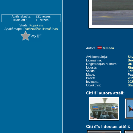
Attēls skatīts:
221 reizes
Lielais att.:
11 reizes
Skats:
Kopskats
Apakšmape:
Platfizelāžas lidmašīnas
Autors:
temaaa
Aviokompānija:
Sky
Lidmašīna:
Boe
Reģistrācijas numurs:
UR
Lidosta:
Rig
Valsts:
Lat
Mape:
Pas
Bildēts:
202
Ievietots:
202
Objektīvs:
Sta
Citi šī autora attēli:
Citi šīs lidostas attēli: