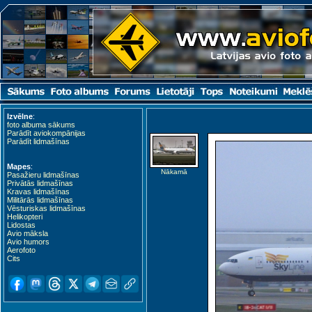
Izvēlne
:
foto albuma sākums
Parādīt aviokompānijas
Parādīt lidmašīnas
Mapes
:
Nākamā
Pasažieru lidmašīnas
Privātās lidmašīnas
Kravas lidmašīnas
Militārās lidmašīnas
Vēsturiskas lidmašīnas
Helikopteri
Lidostas
Avio māksla
Avio humors
Aerofoto
Cits