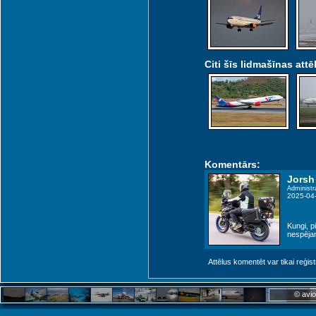
Citi šīs lidmašīnas attēl
Komentārs:
Jorsh
Administr
2025-04
Kungi, p
nespējam
Attēlus komentēt var tikai reģistrēt
© avio