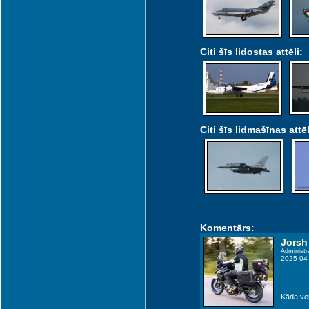
Citi šīs lidostas attēli:
Citi šīs lidmašīnas attēl
Komentārs:
Jorsh
Administr
2025-04
Kāda vei