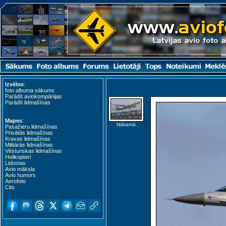
Izvēlne
:
foto albuma sākums
Parādīt aviokompānijas
Parādīt lidmašīnas
Mapes
:
Nākamā
Pasažieru lidmašīnas
Privātās lidmašīnas
Kravas lidmašīnas
Militārās lidmašīnas
Vēsturiskas lidmašīnas
Helikopteri
Lidostas
Avio māksla
Avio humors
Aerofoto
Cits