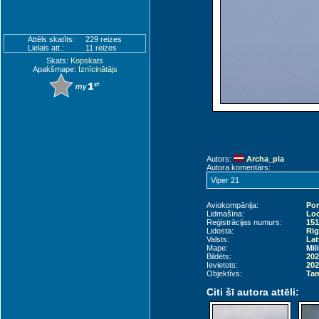
Attēls skatīts:
229 reizes
Lielais att.:
11 reizes
Skats:
Kopskats
Apakšmape:
Iznīcinātājs
Autors:
Archa_pla
Autora komentārs:
Viper 21
Aviokompānija:
Por
Lidmašīna:
Loc
Reģistrācijas numurs:
151
Lidosta:
Rig
Valsts:
Lat
Mape:
Mil
Bildēts:
202
Ievietots:
202
Objektīvs:
Tam
Citi šī autora attēli: