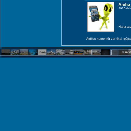
Archa
2025-04-
Haha atv
Attēlus komentēt var tikai reģistrēt
© avio