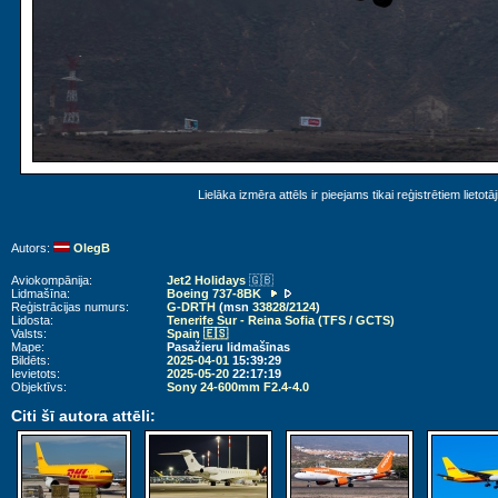
Lielāka izmēra attēls ir pieejams tikai reģistrētiem lietotā
Autors:
OlegB
Aviokompānija:
Jet2 Holidays
🇬🇧
Lidmašīna:
Boeing 737-8BK
Reģistrācijas numurs:
G-DRTH
(msn
33828
/
2124
)
Lidosta:
Tenerife Sur - Reina Sofia (TFS / GCTS)
Valsts:
Spain 🇪🇸
Mape:
Pasažieru lidmašīnas
Bildēts:
2025-04-01
15:39:29
Ievietots:
2025-05-20
22:17:19
Objektīvs:
Sony 24-600mm F2.4-4.0
Citi šī autora attēli: