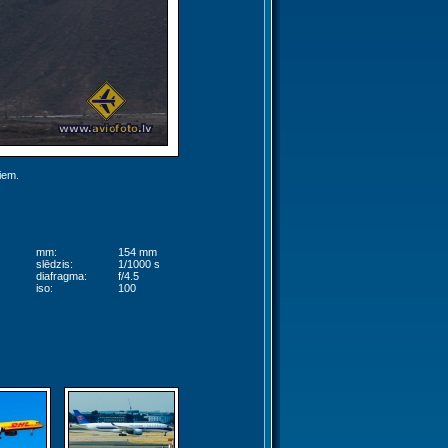
jiem.
mm:
154 mm
slēdzis:
1/1000 s
diafragma:
f/4.5
iso:
100