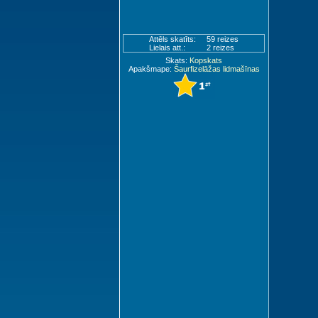
Attēls skatīts:
59 reizes
Lielais att.:
2 reizes
Skats:
Kopskats
Apakšmape:
Šaurfizelāžas lidmašīnas