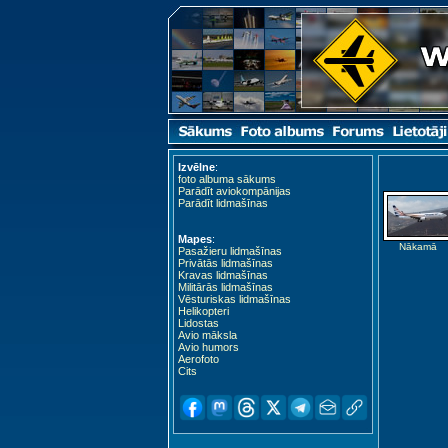
Izvēlne
:
foto albuma sākums
Parādīt aviokompānijas
Parādīt lidmašīnas
Mapes
:
Nākamā
Pasažieru lidmašīnas
Privātās lidmašīnas
Kravas lidmašīnas
Militārās lidmašīnas
Vēsturiskas lidmašīnas
Helikopteri
Lidostas
Avio māksla
Avio humors
Aerofoto
Cits