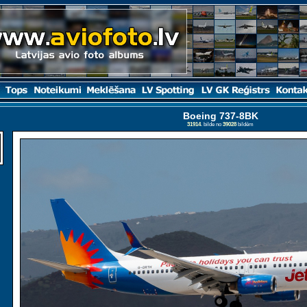
Boeing 737-8BK
31914
. bilde no
39028
bildēm