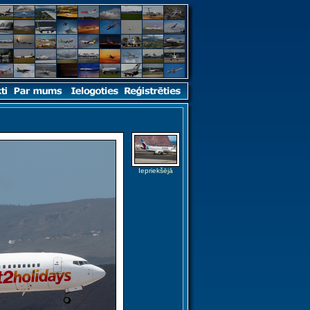
Iepriekšējā