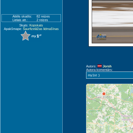
Attēls skatīts:
82 reizes
Lielais att.:
2 reizes
Skats:
Kopskats
Apakšmape:
Šaurfizelāžas lidmašīnas
R
Autors:
Jorsh
Autora komentārs:
my1st :)
Ventspils (VNT)
Talsi (EVTE)
Ju
Tu