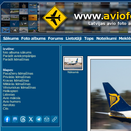
Izvēlne
:
Kardla (KDL)
foto albuma sākums
Parādīt aviokompānijas
Parādīt lidmašīnas
Mapes
:
Nākamā
Pasažieru lidmašīnas
Privātās lidmašīnas
Kravas lidmašīnas
Militārās lidmašīnas
Vēsturiskas lidmašīnas
Helikopteri
Lidostas
Avio māksla
Avio humors
Aerofoto
Cits
Kuressaare (URE)