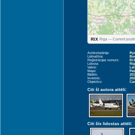
Liepāja (LPX)
RIX
Riga — Current posit
Aviokompānija:
Rya
Lidmašīna:
Boe
Reģistrācijas numurs:
EI-
Lidosta:
Rig
Valsts:
Lat
Mape:
Pas
Bildēts:
201
Ievietots:
202
Objektīvs:
Can
Citi šī autora attēli:
Palanga (PLQ)
Citi šīs lidostas attēli: