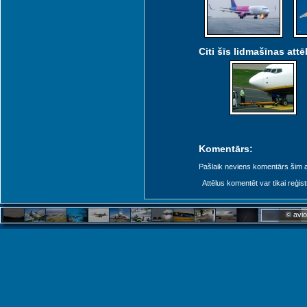
Citi šīs lidmašīnas attēl
 (KGD)
Komentārs:
Pašlaik neviens komentārs šim at
Attēlus komentēt var tikai reģistrēt
© avio