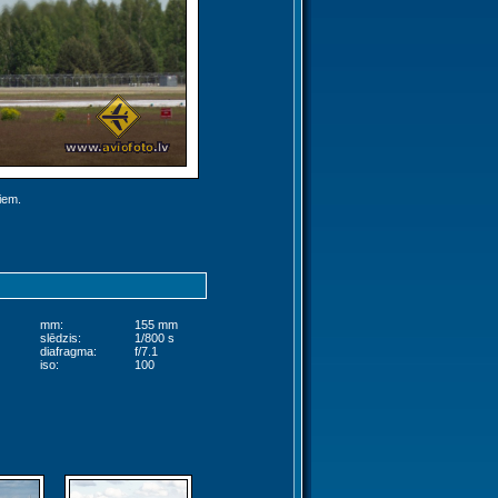
jiem.
mm:
155 mm
slēdzis:
1/800 s
diafragma:
f/7.1
iso:
100