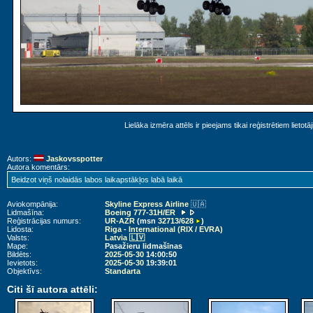
Lielāka izmēra attēls ir pieejams tikai reģistrētiem lietotā
Autors:
Jaskovsspotter
Autora komentārs:
Beidzot viņš nolaidās labos laikapstākļos labā laikā
Aviokompānija:
Skyline Express Airline
🇺🇦
Lidmašīna:
Boeing 777-31H/ER
Reģistrācijas numurs:
UR-AZR
(msn
32713
/
628
)
Lidosta:
Riga - International (RIX / EVRA)
Valsts:
Latvia 🇱🇻
Mape:
Pasažieru lidmašīnas
Bildēts:
2025-05-30
14:00:50
Ievietots:
2025-05-30
19:39:01
Objektīvs:
Standarta
Citi šī autora attēli: