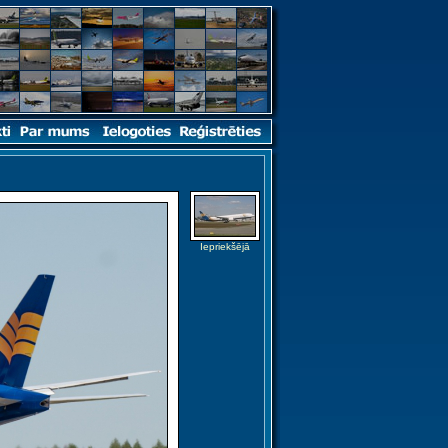
Iepriekšējā