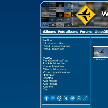
Izvēlne
:
foto albuma sākums
Parādīt aviokompānijas
Parādīt lidmašīnas
Mapes
:
Nākamā
Pasažieru lidmašīnas
Privātās lidmašīnas
Kravas lidmašīnas
Militārās lidmašīnas
Vēsturiskas lidmašīnas
Helikopteri
Lidostas
Avio māksla
Avio humors
Aerofoto
Cits