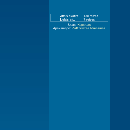
Attēls skatīts:
130 reizes
Lielais att.:
7 reizes
Skats:
Kopskats
Apakšmape:
Platfizelāžas lidmašīnas