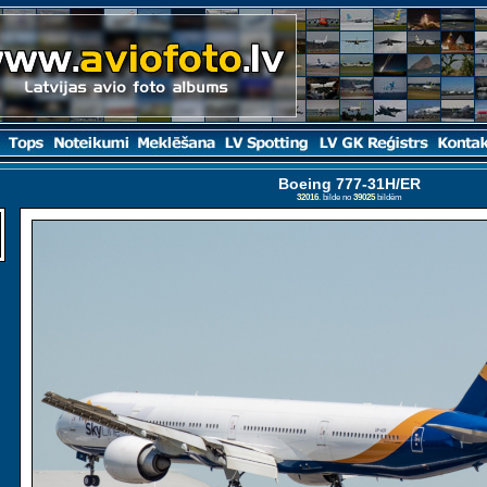
Boeing 777-31H/ER
32016
. bilde no
39025
bildēm