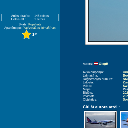
Attēls skatīts:
146 reizes
Lielais att.:
1 reizes
Skats:
Kopskats
Apakšmape:
Platfizelāžas lidmašīnas
Autors:
OlegB
Aviokompānija:
Uni
Lidmašīna:
Boe
Reģistrācijas numurs:
N6
Lidosta:
Zur
Valsts:
Swi
Mape:
Pas
Bildēts:
202
Ievietots:
202
Objektīvs:
Son
Citi šī autora attēli: