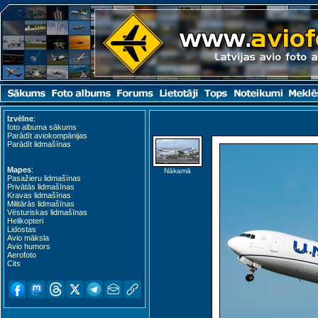
Izvēlne
:
foto albuma sākums
Parādīt aviokompānijas
Parādīt lidmašīnas
Mapes
:
Nākamā
Pasažieru lidmašīnas
Privātās lidmašīnas
Kravas lidmašīnas
Militārās lidmašīnas
Vēsturiskas lidmašīnas
Helikopteri
Lidostas
Avio māksla
Avio humors
Aerofoto
Cits