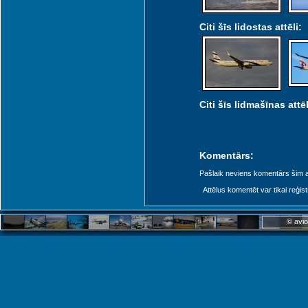
Citi šīs lidostas attēli:
Citi šīs lidmašīnas attēl
Komentārs:
Pašlaik neviens komentārs šim at
Attēlus komentēt var tikai reģistrēt
© avio