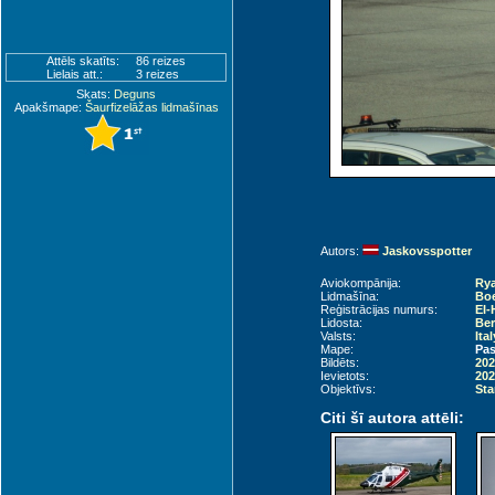
Attēls skatīts:
86 reizes
Lielais att.:
3 reizes
Skats:
Deguns
Apakšmape:
Šaurfizelāžas lidmašīnas
Autors:
Jaskovsspotter
Aviokompānija:
Rya
Lidmašīna:
Boe
Reģistrācijas numurs:
EI
Lidosta:
Ber
Valsts:
Ita
Mape:
Pas
Bildēts:
202
Ievietots:
202
Objektīvs:
Sta
Citi šī autora attēli: