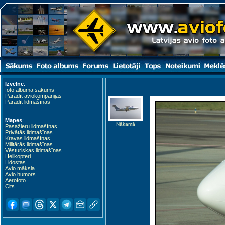
Izvēlne
:
foto albuma sākums
Parādīt aviokompānijas
Parādīt lidmašīnas
Mapes
:
Nākamā
Pasažieru lidmašīnas
Privātās lidmašīnas
Kravas lidmašīnas
Militārās lidmašīnas
Vēsturiskas lidmašīnas
Helikopteri
Lidostas
Avio māksla
Avio humors
Aerofoto
Cits