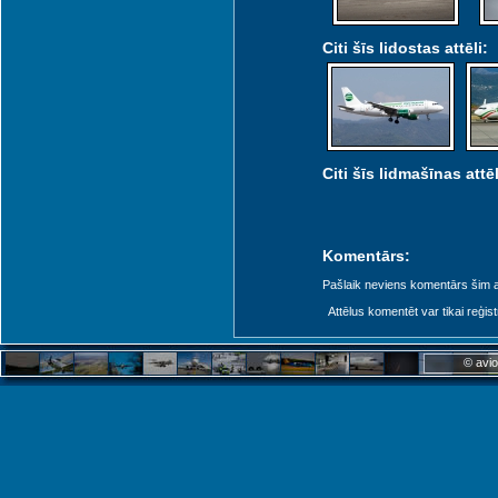
Citi šīs lidostas attēli:
Citi šīs lidmašīnas attēl
Komentārs:
Pašlaik neviens komentārs šim at
Attēlus komentēt var tikai reģistrēt
© avio