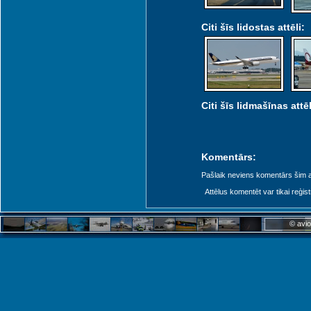
Citi šīs lidostas attēli:
Citi šīs lidmašīnas attēl
Komentārs:
Pašlaik neviens komentārs šim at
Attēlus komentēt var tikai reģistrēt
© avio