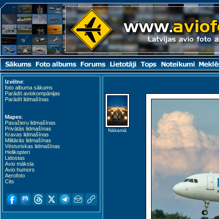
Izvēlne
:
foto albuma sākums
Parādīt aviokompānijas
Parādīt lidmašīnas
Mapes
:
Pasažieru lidmašīnas
Privātās lidmašīnas
Nākamā
Kravas lidmašīnas
Militārās lidmašīnas
Vēsturiskas lidmašīnas
Helikopteri
Lidostas
Avio māksla
Avio humors
Aerofoto
Cits