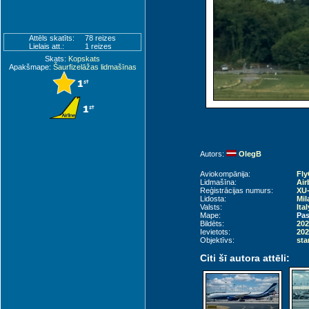
Attēls skatīts:
78 reizes
Lielais att.:
1 reizes
Skats:
Kopskats
Apakšmape:
Šaurfizelāžas lidmašīnas
Autors:
OlegB
Aviokompānija:
Fl
Lidmašīna:
Air
Reģistrācijas numurs:
XU-
Lidosta:
Mil
Valsts:
Ita
Mape:
Pas
Bildēts:
202
Ievietots:
202
Objektīvs:
sta
Citi šī autora attēli: