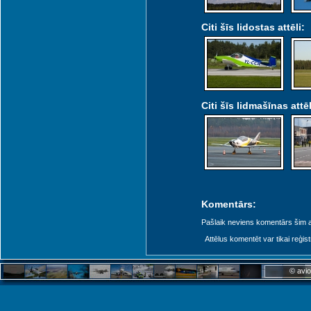
Citi šīs lidostas attēli:
Citi šīs lidmašīnas attēl
Komentārs:
Pašlaik neviens komentārs šim at
Attēlus komentēt var tikai reģistrēt
© avio