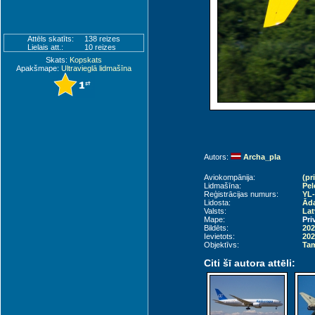
Attēls skatīts:
138 reizes
Lielais att.:
10 reizes
Skats:
Kopskats
Apakšmape:
Ultravieglā lidmašīna
Autors:
Archa_pla
Aviokompānija:
(pr
Lidmašīna:
Pel
Reģistrācijas numurs:
YL
Lidosta:
Āda
Valsts:
Lat
Mape:
Pri
Bildēts:
202
Ievietots:
202
Objektīvs:
Tam
Citi šī autora attēli: