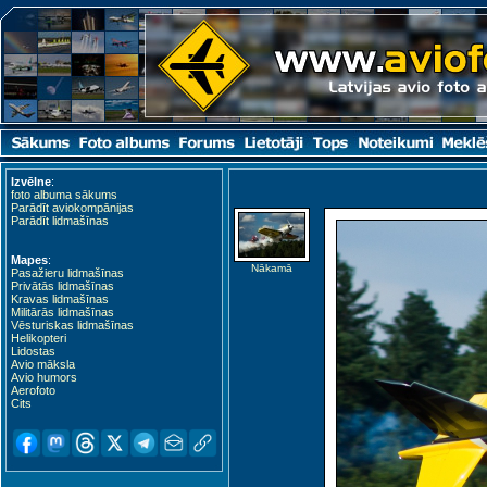
Izvēlne
:
foto albuma sākums
Parādīt aviokompānijas
Parādīt lidmašīnas
Mapes
:
Nākamā
Pasažieru lidmašīnas
Privātās lidmašīnas
Kravas lidmašīnas
Militārās lidmašīnas
Vēsturiskas lidmašīnas
Helikopteri
Lidostas
Avio māksla
Avio humors
Aerofoto
Cits