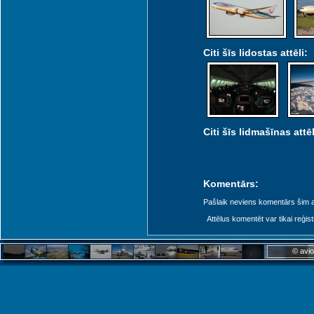
Citi šīs lidostas attēli:
Citi šīs lidmašīnas attēl
Komentārs:
Pašlaik neviens komentārs šim at
Attēlus komentēt var tikai reģistrēt
© avio