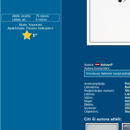
Attēls skatīts:
75 reizes
Lielais att.:
5 reizes
Skats:
Kopskats
Apakšmape:
Parasts helikopters
Autors:
AdrianP
Autora komentārs:
Vroclavas debesis sargā policij
Aviokompānija:
Pol
Lidmašīna:
Bel
Reģistrācijas numurs:
SN
Lidosta:
Lid
Valsts:
Int
Mape:
Hel
Bildēts:
202
Ievietots:
202
Objektīvs:
Sta
Citi šī autora attēli: