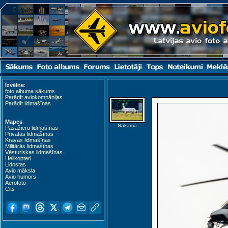
Izvēlne
:
foto albuma sākums
Parādīt aviokompānijas
Parādīt lidmašīnas
Mapes
:
Nākamā
Pasažieru lidmašīnas
Privātās lidmašīnas
Kravas lidmašīnas
Militārās lidmašīnas
Vēsturiskas lidmašīnas
Helikopteri
Lidostas
Avio māksla
Avio humors
Aerofoto
Cits