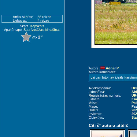
Attēls skatīts:
85 reizes
Lielais att.:
4 reizes
Skats:
Kopskats
Apakšmape:
Šaurfizelāžas lidmašīnas
Autors:
AdrianP
Autora komentārs:
Lai gan foto nav ideāls karstuma
Aviokompānija:
Ukr
Lidmašīna:
Air
Reģistrācijas numurs:
UR
Lidosta:
Kra
Valsts:
Pol
Mape:
Pas
Bildēts:
202
Ievietots:
202
Objektīvs:
Sta
Citi šī autora attēli: