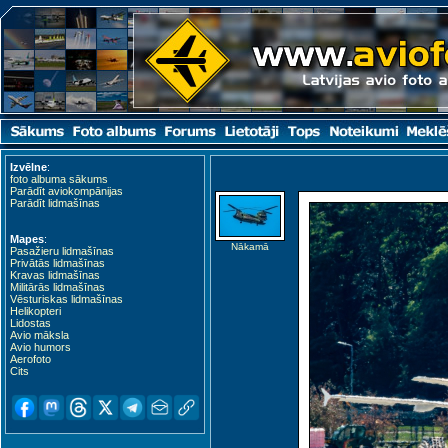
Izvēlne
:
foto albuma sākums
Parādīt aviokompānijas
Parādīt lidmašīnas
Mapes
:
Nākamā
Pasažieru lidmašīnas
Privātās lidmašīnas
Kravas lidmašīnas
Militārās lidmašīnas
Vēsturiskas lidmašīnas
Helikopteri
Lidostas
Avio māksla
Avio humors
Aerofoto
Cits