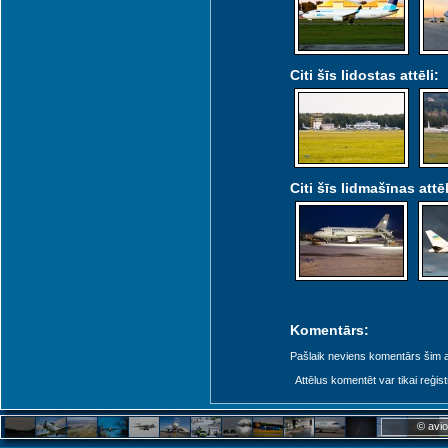
Citi šīs lidostas attēli:
Citi šīs lidmašīnas attēl
Komentārs:
Pašlaik neviens komentārs šim at
Attēlus komentēt var tikai reģistrēt
© avio