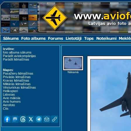
Izvēlne
:
foto albuma sākums
Parādīt aviokompānijas
Parādīt lidmašīnas
Mapes
:
Nākamā
Pasažieru lidmašīnas
Privātās lidmašīnas
Kravas lidmašīnas
Militārās lidmašīnas
Vēsturiskas lidmašīnas
Helikopteri
Lidostas
Avio māksla
Avio humors
Aerofoto
Cits