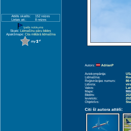
Attēls skatīts:
152 reizes
Lielais att.:
8 reizes
Skats:
Lidmašīnu pāru bildes
Apakšmape:
Cita militārā lidmašīna
Autors:
AdrianP
Aviokompānija:
USA
Lidmašīna:
Roc
Reģistrācijas numurs:
86-
Lidosta:
vir
Valsts:
Lat
Mape:
Mil
Bildēts:
202
Ievietots:
202
Objektīvs:
Sta
Citi šī autora attēli: