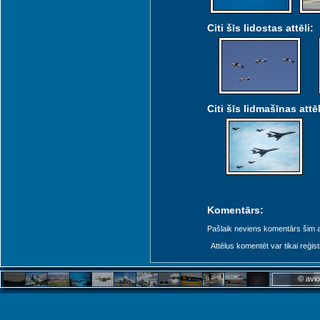
Citi šīs lidostas attēli:
Citi šīs lidmašīnas attēl
Komentārs:
Pašlaik neviens komentārs šim at
Attēlus komentēt var tikai reģistrēt
© avio