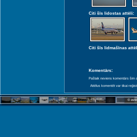
Citi šīs lidostas attēli:
Citi šīs lidmašīnas attēl
Komentārs:
Pašlaik neviens komentārs šim at
Attēlus komentēt var tikai reģistrēt
© avio