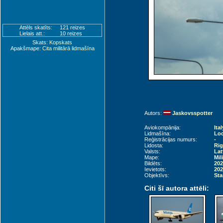
Attēls skatīts:
121 reizes
Lielais att.:
10 reizes
Skats:
Kopskats
Apakšmape:
Cita militārā lidmašīna
Autors:
Jaskovsspotter
Aviokompānija:
Ita
Lidmašīna:
Loc
Reģistrācijas numurs:
-
Lidosta:
Rig
Valsts:
Lat
Mape:
Mil
Bildēts:
202
Ievietots:
202
Objektīvs:
Sta
Citi šī autora attēli: