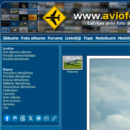
Izvēlne
:
foto albuma sākums
Parādīt aviokompānijas
Parādīt lidmašīnas
Mapes
:
Nākamā
Pasažieru lidmašīnas
Privātās lidmašīnas
Kravas lidmašīnas
Militārās lidmašīnas
Vēsturiskas lidmašīnas
Helikopteri
Lidostas
Avio māksla
Avio humors
Aerofoto
Cits