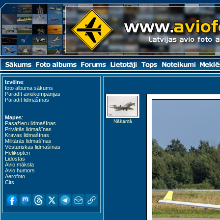
Izvēlne
:
foto albuma sākums
Parādīt aviokompānijas
Parādīt lidmašīnas
Mapes
:
Nākamā
Pasažieru lidmašīnas
Privātās lidmašīnas
Kravas lidmašīnas
Militārās lidmašīnas
Vēsturiskas lidmašīnas
Helikopteri
Lidostas
Avio māksla
Avio humors
Aerofoto
Cits