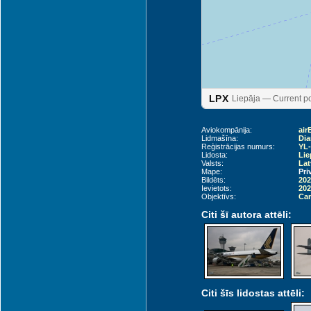
LPX
Liepāja — Current po
Aviokompānija:
air
Lidmašīna:
Dia
Reģistrācijas numurs:
YL-
Lidosta:
Lie
Valsts:
Lat
Mape:
Pri
Bildēts:
202
Ievietots:
202
Objektīvs:
Can
Citi šī autora attēli:
Citi šīs lidostas attēli: