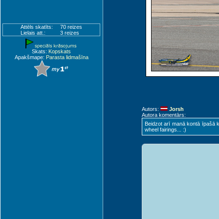
Attēls skatīts:
70 reizes
Lielais att.:
Visby (VBY)
3 reizes
Skats:
Kopskats
Apakšmape:
Parasta lidmašīna
Autors:
Jorsh
Autora komentārs:
Beidzot arī manā kontā īpašā kr
wheel fairings... :)