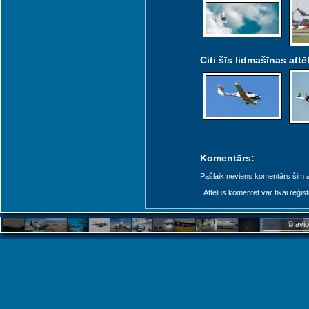
Citi šīs lidmašīnas attēl
Komentārs:
Gdansk (GDN)
Pašlaik neviens komentārs šim at
Attēlus komentēt var tikai reģistrēt
© avio