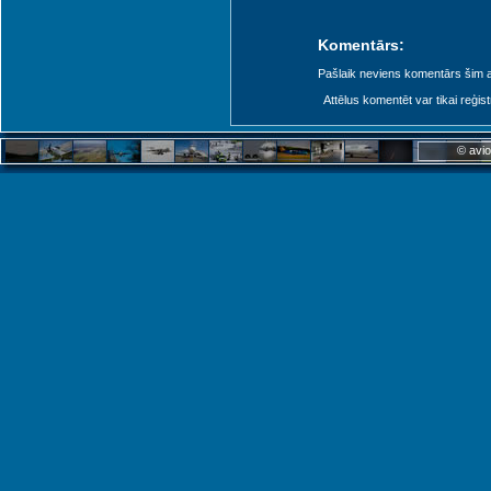
Komentārs:
Pašlaik neviens komentārs šim at
Attēlus komentēt var tikai reģistrēt
© avio