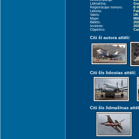
Lidmašīna:
Gen
Reģistrācijas numurs:
E-0
Lidosta:
Fai
Valsts:
UK 
Mape:
Mil
Bildēts:
202
Ievietots:
202
Objektīvs:
Can
Citi šī autora attēli:
Citi šīs lidostas attēli:
Citi šīs lidmašīnas attēl