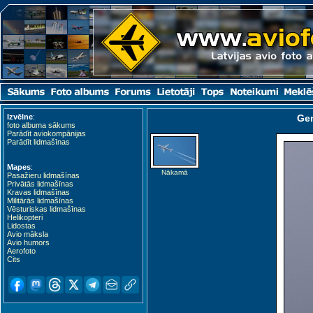
Izvēlne
:
Gen
foto albuma sākums
Parādīt aviokompānijas
Parādīt lidmašīnas
Mapes
:
Nākamā
Pasažieru lidmašīnas
Privātās lidmašīnas
Kravas lidmašīnas
Militārās lidmašīnas
Vēsturiskas lidmašīnas
Helikopteri
Lidostas
Avio māksla
Avio humors
Aerofoto
Cits