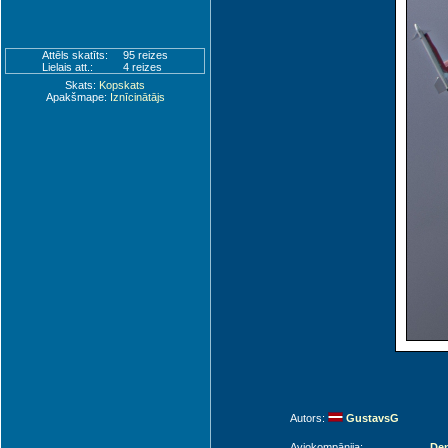
Attēls skatīts:
95 reizes
Lielais att.:
4 reizes
Skats:
Kopskats
Apakšmape:
Iznīcinātājs
Autors:
GustavsG
Aviokompānija:
Den