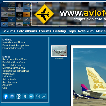
Izvēlne
:
foto albuma sākums
Parādīt aviokompānijas
Parādīt lidmašīnas
Mapes
:
Nākamā
Pasažieru lidmašīnas
Privātās lidmašīnas
Kravas lidmašīnas
Militārās lidmašīnas
Vēsturiskas lidmašīnas
Helikopteri
Lidostas
Avio māksla
Avio humors
Aerofoto
Cits