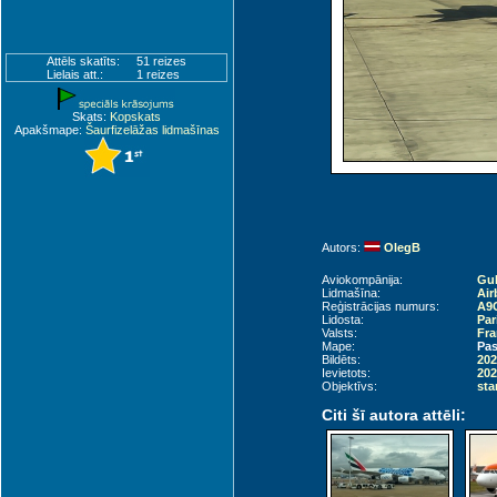
Attēls skatīts:
51 reizes
Lielais att.:
1 reizes
Skats:
Kopskats
Apakšmape:
Šaurfizelāžas lidmašīnas
Autors:
OlegB
Aviokompānija:
Gul
Lidmašīna:
Air
Reģistrācijas numurs:
A9
Lidosta:
Par
Valsts:
Fra
Mape:
Pas
Bildēts:
202
Ievietots:
202
Objektīvs:
sta
Citi šī autora attēli: