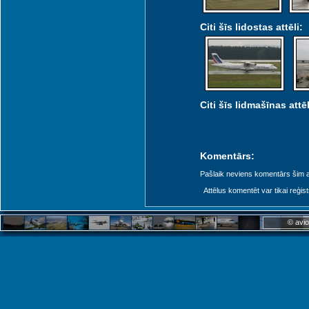
Citi šīs lidostas attēli:
Citi šīs lidmašīnas attēl
Komentārs:
Pašlaik neviens komentārs šim at
Attēlus komentēt var tikai reģistrēt
© avio