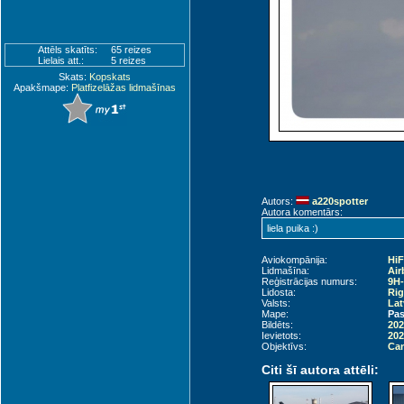
Attēls skatīts:
65 reizes
Lielais att.:
5 reizes
Skats:
Kopskats
Apakšmape:
Platfizelāžas lidmašīnas
Autors:
a220spotter
Autora komentārs:
liela puika :)
Aviokompānija:
HiF
Lidmašīna:
Air
Reģistrācijas numurs:
9H
Lidosta:
Rig
Valsts:
Lat
Mape:
Pas
Bildēts:
202
Ievietots:
202
Objektīvs:
Can
Citi šī autora attēli: