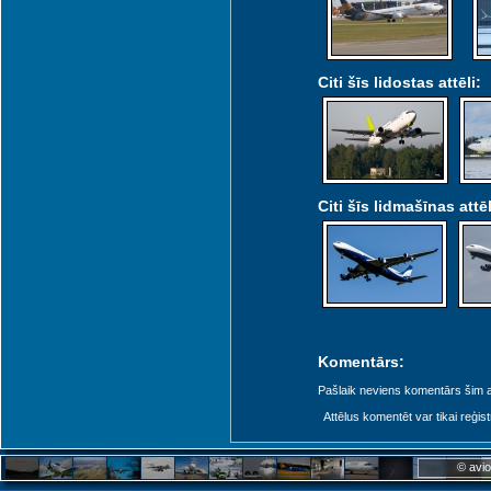
Citi šīs lidostas attēli:
Citi šīs lidmašīnas attēl
Komentārs:
Pašlaik neviens komentārs šim at
Attēlus komentēt var tikai reģistrēt
© avio