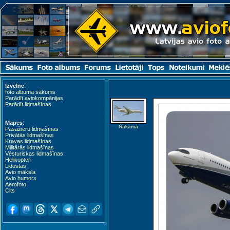
Izvēlne
:
foto albuma sākums
Parādīt aviokompānijas
Parādīt lidmašīnas
Mapes
:
Nākamā
Pasažieru lidmašīnas
Privātās lidmašīnas
Kravas lidmašīnas
Militārās lidmašīnas
Vēsturiskas lidmašīnas
Helikopteri
Lidostas
Avio māksla
Avio humors
Aerofoto
Cits