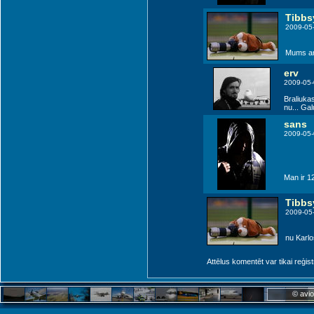
Tibbs
2009-05
Mums ar 
erv
2009-05-
Braliuka
nu... Gal
sans
2009-05-
Man ir 1
Tibbs
Rzeszow (RZE)
2009-05
nu Karlo
Attēlus komentēt var tikai reģistrēt
© avio