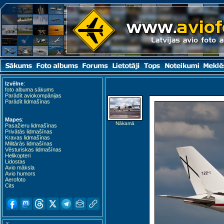
Izvēlne
:
Kardla (KDL)
foto albuma sākums
Parādīt aviokompānijas
Parādīt lidmašīnas
Mapes
:
Nākamā
Pasažieru lidmašīnas
Privātās lidmašīnas
Kravas lidmašīnas
Militārās lidmašīnas
Vēsturiskas lidmašīnas
Helikopteri
Lidostas
Avio māksla
Avio humors
Aerofoto
Cits
Kuressaare (URE)