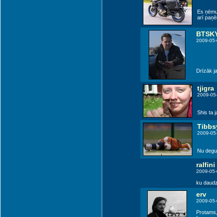
Suwalki (QPH)
Es ņēmu 
arī paņē
BTSK
2009-05-
Drīzāk jau
tjigra
2009-05
Shis ta 
Tibbs
2009-05
Nu degun
ralfini
2009-05-
ku daudz
erv
2009-05-
Protams, 