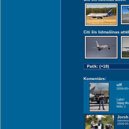
Citi šīs lidmašīnas attēl
 (KGD)
Patīk: (+18)
Komentārs:
ulf
2009-05-
Labs!
Vajag tik
būtu :)
Jorsh
Administr
2009-05