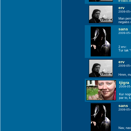
lt-vacc.or
erv
2009-05-
 (WMI)
Man perso
negaiss 
sans
2009-05-
Warsaw (WAW)
2 erv:
Tur tak "
erv
2009-05-
Hmm, man
tjigra
2009-05
Kur nogr
par to, 
sans
Radom (EPRA)
2009-05-
Lublin (LUZ)
Nav, nav 