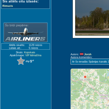
Šis attēls citu izlasēs:
Rimuzis
R
Attēls skatīts:
1129 reizes
Lielais att.:
5 reizes
Skats:
Kopskats
Autors:
Jorsh
Apakšmape:
VIP lidmašīna
Autora komentārs:
Ar šo ieradās Spānijas karalis 
Ventspils (VNT)
Talsi (EVTE)
Ju
Tu