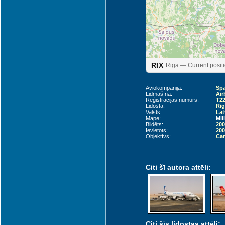
Liepāja (LPX)
RIX
Riga — Current posit
Aviokompānija:
Spa
Lidmašīna:
Air
Reģistrācijas numurs:
T22
Lidosta:
Rig
Valsts:
Lat
Mape:
Mil
Bildēts:
200
Ievietots:
200
Objektīvs:
Can
Palanga (PLQ)
Citi šī autora attēli:
Citi šīs lidostas attēli: