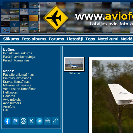
Izvēlne
:
foto albuma sākums
Kardla (KDL)
Parādīt aviokompānijas
Parādīt lidmašīnas
Mapes
:
Nākamā
Pasažieru lidmašīnas
Privātās lidmašīnas
Kravas lidmašīnas
Militārās lidmašīnas
Vēsturiskas lidmašīnas
Helikopteri
Lidostas
Avio māksla
Avio humors
Aerofoto
Cits