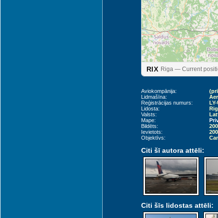
Liepāja (LPX)
RIX
Riga — Current posit
Aviokompānija:
(pr
Lidmašīna:
Aer
Reģistrācijas numurs:
LY
Lidosta:
Rig
Valsts:
Lat
Mape:
Pri
Bildēts:
200
Ievietots:
200
Objektīvs:
Can
Citi šī autora attēli:
Palanga (PLQ)
Citi šīs lidostas attēli: