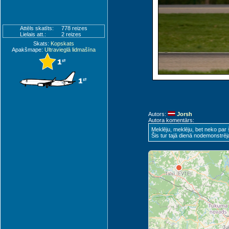
Kuressaare (URE)
Attēls skatīts:
778 reizes
Lielais att.:
2 reizes
Skats:
Kopskats
Apakšmape:
Ultravieglā lidmašīna
R
Autors:
Jorsh
Autora komentārs:
Meklēju, meklēju, bet neko par
Šis tur tajā dienā nodemonstrēj
Ventspils (VNT)
Talsi (EVTE)
Ju
Tu