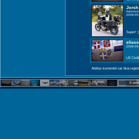
Jorsh
Suwalki (QPH)
Administr
2009-05
Super! :)
elias
2009-05
LR Civil
Attēlus komentēt var tikai reģistrēt
© avio