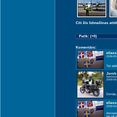
Citi šīs lidmašīnas attēl
Patīk: (+0)
Komentārs:
elias
 (KGD)
2009-05
Tas apli
Jorsh
Administr
2009-05
Domāju, k
elias
2009-05
Aerospo
tas cik 