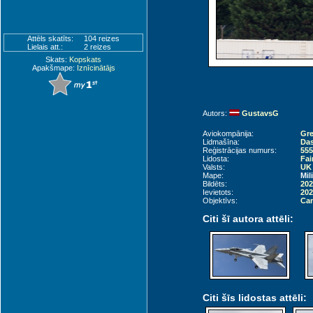
Attēls skatīts:
104 reizes
Lielais att.:
2 reizes
Skats:
Kopskats
Apakšmape:
Iznīcinātājs
Autors:
GustavsG
Aviokompānija:
Gre
Lidmašīna:
Das
Reģistrācijas numurs:
555
Lidosta:
Fai
Valsts:
UK 
Mape:
Mil
Bildēts:
202
Ievietots:
202
Objektīvs:
Can
Citi šī autora attēli:
Citi šīs lidostas attēli: