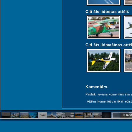
Citi šīs lidostas attēli:
Citi šīs lidmašīnas attēl
Komentārs:
Pašlaik neviens komentārs šim at
Attēlus komentēt var tikai reģistrēt
© avio