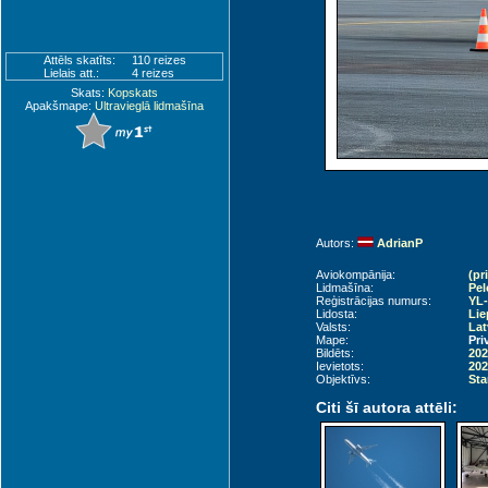
Attēls skatīts:
110 reizes
Lielais att.:
4 reizes
Skats:
Kopskats
Apakšmape:
Ultravieglā lidmašīna
Autors:
AdrianP
Aviokompānija:
(pr
Lidmašīna:
Pel
Reģistrācijas numurs:
YL
Lidosta:
Lie
Valsts:
Lat
Mape:
Pri
Bildēts:
202
Ievietots:
202
Objektīvs:
Sta
Citi šī autora attēli: