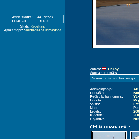
Attēls skatīts:
441 reizes
Lielais att.:
1 reizes
Skats:
Kopskats
Apakšmape:
Šaurfizelāžas lidmašīnas
Autors:
Tibbsy
Autora komentārs:
Nemaz ne tik sen bija sniegs
Aviokompānija:
Air
Lidmašīna:
Boe
Reģistrācijas numurs:
YL
Lidosta:
Rig
Valsts:
Lat
Mape:
Pas
Bildēts:
200
Ievietots:
200
Objektīvs:
Nik
Citi šī autora attēli: