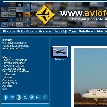
Izvēlne
:
foto albuma sākums
Parādīt aviokompānijas
Parādīt lidmašīnas
Mapes
:
Nākamā
Pasažieru lidmašīnas
Privātās lidmašīnas
Kravas lidmašīnas
Militārās lidmašīnas
Vēsturiskas lidmašīnas
Helikopteri
Lidostas
Avio māksla
Avio humors
Aerofoto
Cits