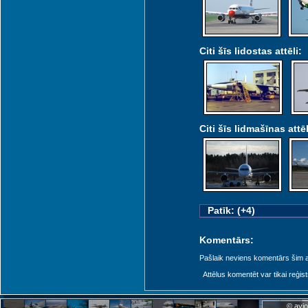
Citi šīs lidostas attēli:
Citi šīs lidmašīnas attēl
Patīk: (+4)
Komentārs:
Pašlaik neviens komentārs šim at
Attēlus komentēt var tikai reģistrēt
© avio