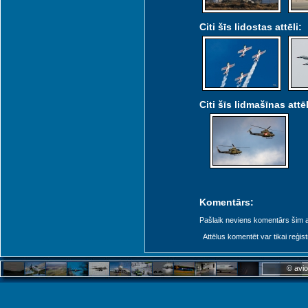
Citi šīs lidostas attēli:
Citi šīs lidmašīnas attēl
Komentārs:
Pašlaik neviens komentārs šim at
Attēlus komentēt var tikai reģistrēt
© avio