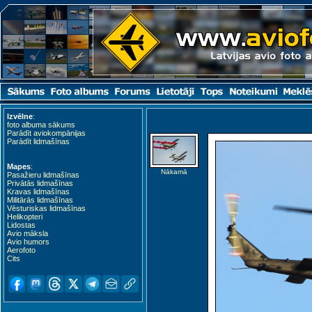
Izvēlne
:
foto albuma sākums
Parādīt aviokompānijas
Parādīt lidmašīnas
Mapes
:
Nākamā
Pasažieru lidmašīnas
Privātās lidmašīnas
Kravas lidmašīnas
Militārās lidmašīnas
Vēsturiskas lidmašīnas
Helikopteri
Lidostas
Avio māksla
Avio humors
Aerofoto
Cits