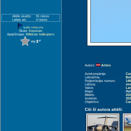
Attēls skatīts:
91 reizes
Lielais att.:
4 reizes
Skats:
Kopskats
Apakšmape:
Militārais helikopters
Autors:
Artūrs
Aviokompānija:
Can
Lidmašīna:
Bel
Reģistrācijas numurs:
146
Lidosta:
vir
Valsts:
Lat
Mape:
Hel
Bildēts:
202
Ievietots:
202
Objektīvs:
Can
Citi šī autora attēli: