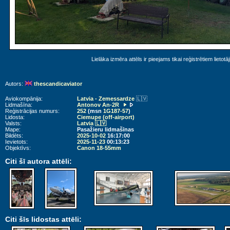
Lielāka izmēra attēls ir pieejams tikai reģistrētiem lietotā
Autors:
thescandicaviator
Aviokompānija:
Latvia - Zemessardze
🇱🇻
Lidmašīna:
Antonov An-2R
Reģistrācijas numurs:
252
(msn
1G187-57
)
Lidosta:
Ciemupe (off-airport)
Valsts:
Latvia 🇱🇻
Mape:
Pasažieru lidmašīnas
Bildēts:
2025-10-02
16:17:00
Ievietots:
2025-11-23
00:13:23
Objektīvs:
Canon 18-55mm
Citi šī autora attēli:
Citi šīs lidostas attēli: