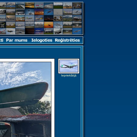
Iepriekšējā