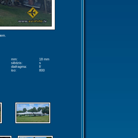
jiem.
mm:
18 mm
slēdzis:
s
diafragma:
f/
iso:
800