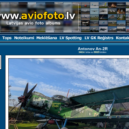
Antonov An-2R
34614
. bilde no
39029
bildēm