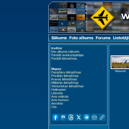
Izvēlne
:
foto albuma sākums
Parādīt aviokompānijas
Parādīt lidmašīnas
Mapes
:
Nākamā
Pasažieru lidmašīnas
Privātās lidmašīnas
Kravas lidmašīnas
Militārās lidmašīnas
Vēsturiskas lidmašīnas
Helikopteri
Lidostas
Avio māksla
Avio humors
Aerofoto
Cits