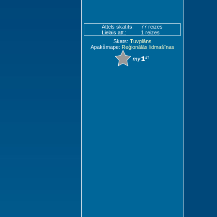
Attēls skatīts:
77 reizes
Lielais att.:
1 reizes
Skats:
Tuvplāns
Apakšmape:
Reģionālās lidmašīnas