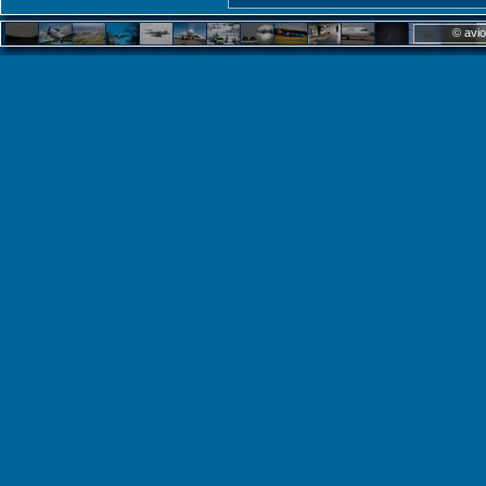
© avio