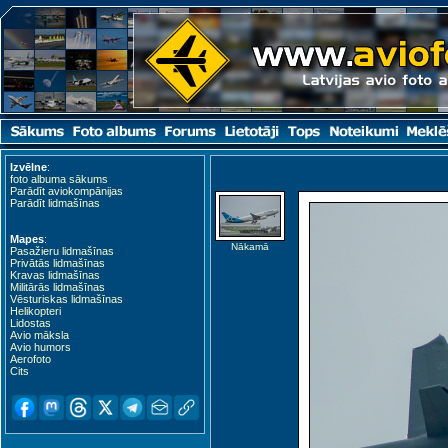
Izvēlne
:
foto albuma sākums
Parādīt aviokompānijas
Parādīt lidmašīnas
Mapes
:
Nākamā
Pasažieru lidmašīnas
Privātās lidmašīnas
Kravas lidmašīnas
Militārās lidmašīnas
Vēsturiskas lidmašīnas
Helikopteri
Lidostas
Avio māksla
Avio humors
Aerofoto
Cits