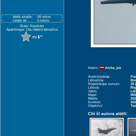
Attēls skatīts:
99 reizes
Lielais att.:
6 reizes
Skats:
Kopskats
Apakšmape:
Cita militārā lidmašīna
Autors:
Archa_pla
Aviokompānija:
Fra
Lidmašīna:
Bre
Reģistrācijas numurs:
25
Lidosta:
Rig
Valsts:
Lat
Mape:
Mil
Bildēts:
202
Ievietots:
202
Objektīvs:
Tam
Citi šī autora attēli: