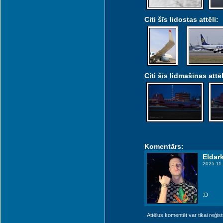
Citi šīs lidostas attēli:
Citi šīs lidmašīnas attēl
Komentārs:
Eldar
2025-11-
:D
Attēlus komentēt var tikai reģistrēt