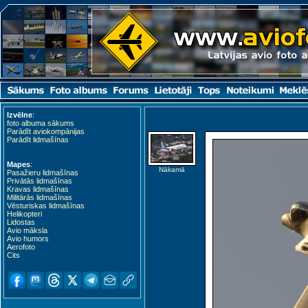
Izvēlne
:
foto albuma sākums
Parādīt aviokompānijas
Parādīt lidmašīnas
Mapes
:
Nākamā
Pasažieru lidmašīnas
Privātās lidmašīnas
Kravas lidmašīnas
Militārās lidmašīnas
Vēsturiskas lidmašīnas
Helikopteri
Lidostas
Avio māksla
Avio humors
Aerofoto
Cits