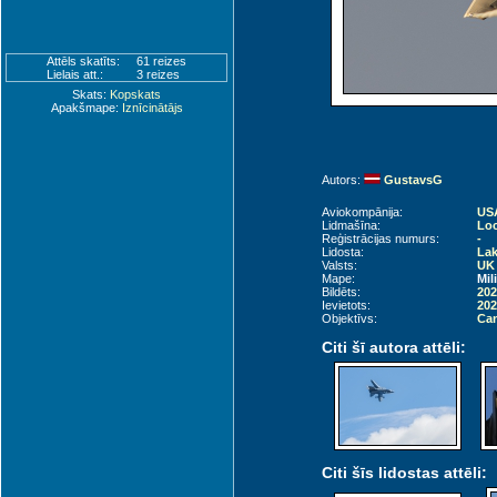
Attēls skatīts:
61 reizes
Lielais att.:
3 reizes
Skats:
Kopskats
Apakšmape:
Iznīcinātājs
Autors:
GustavsG
Aviokompānija:
USA
Lidmašīna:
Loc
Reģistrācijas numurs:
-
Lidosta:
Lak
Valsts:
UK 
Mape:
Mil
Bildēts:
202
Ievietots:
202
Objektīvs:
Can
Citi šī autora attēli:
Citi šīs lidostas attēli: