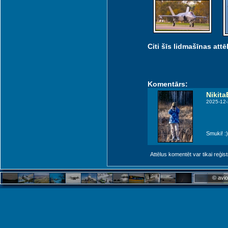
Citi šīs lidmašīnas attēl
Komentārs:
Nikita
2025-12-
Smuki! :)
Attēlus komentēt var tikai reģistrēt
© avio