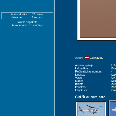
Attēls skatīts:
62 reizes
Lielais att.:
2 reizes
Skats:
Kopskats
Apakšmape:
Iznīcinātājs
Autors:
GustavsG
Aviokompānija:
USA
Lidmašīna:
Boe
Reģistrācijas numurs:
-
Lidosta:
Lak
Valsts:
UK 
Mape:
Mil
Bildēts:
202
Ievietots:
202
Objektīvs:
Can
Citi šī autora attēli: