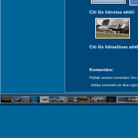
Citi šīs lidostas attēli:
Citi šīs lidmašīnas attēl
Komentārs:
Pašlaik neviens komentārs šim at
Attēlus komentēt var tikai reģistrēt
© avio