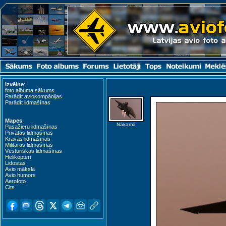
Izvēlne
:
foto albuma sākums
Parādīt aviokompānijas
Parādīt lidmašīnas
Mapes
:
Nākamā
Pasažieru lidmašīnas
Privātās lidmašīnas
Kravas lidmašīnas
Militārās lidmašīnas
Vēsturiskas lidmašīnas
Helikopteri
Lidostas
Avio māksla
Avio humors
Aerofoto
Cits