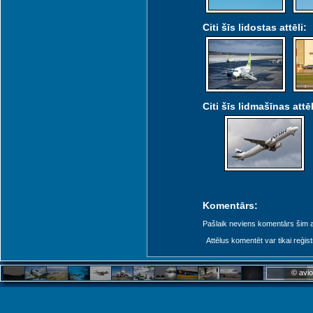
Citi šīs lidostas attēli:
Citi šīs lidmašīnas attēl
Komentārs:
Pašlaik neviens komentārs šim at
Attēlus komentēt var tikai reģistrēt
© avio