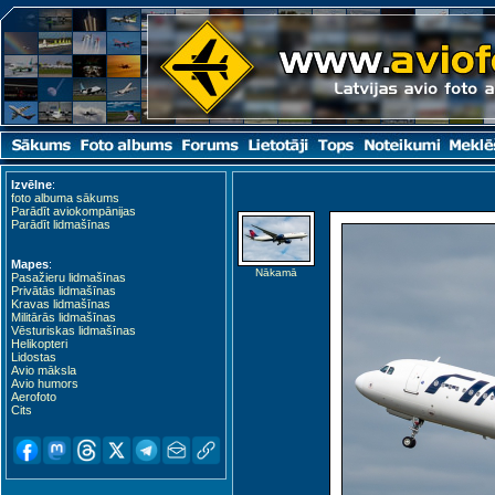
Izvēlne
:
foto albuma sākums
Parādīt aviokompānijas
Parādīt lidmašīnas
Mapes
:
Nākamā
Pasažieru lidmašīnas
Privātās lidmašīnas
Kravas lidmašīnas
Militārās lidmašīnas
Vēsturiskas lidmašīnas
Helikopteri
Lidostas
Avio māksla
Avio humors
Aerofoto
Cits