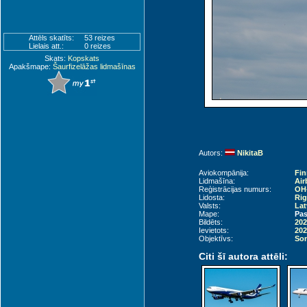
Attēls skatīts:
53 reizes
Lielais att.:
0 reizes
Skats:
Kopskats
Apakšmape:
Šaurfizelāžas lidmašīnas
Autors:
NikitaB
Aviokompānija:
Fin
Lidmašīna:
Air
Reģistrācijas numurs:
OH
Lidosta:
Rig
Valsts:
Lat
Mape:
Pas
Bildēts:
202
Ievietots:
202
Objektīvs:
Son
Citi šī autora attēli: