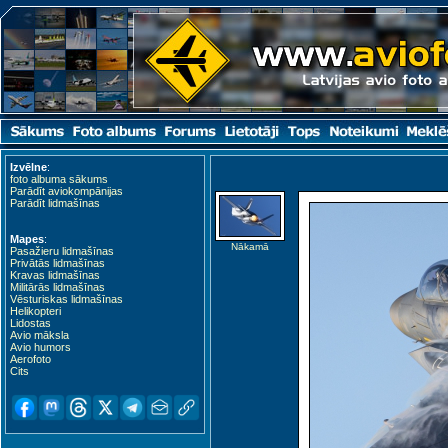
Izvēlne
:
foto albuma sākums
Parādīt aviokompānijas
Parādīt lidmašīnas
Mapes
:
Nākamā
Pasažieru lidmašīnas
Privātās lidmašīnas
Kravas lidmašīnas
Militārās lidmašīnas
Vēsturiskas lidmašīnas
Helikopteri
Lidostas
Avio māksla
Avio humors
Aerofoto
Cits