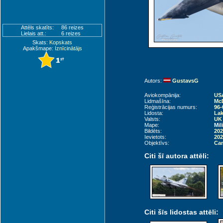
Attēls skatīts:
86 reizes
Lielais att.:
6 reizes
Skats:
Kopskats
Apakšmape:
Iznīcinātājs
Autors:
GustavsG
Aviokompānija:
USA
Lidmašīna:
McD
Reģistrācijas numurs:
96-
Lidosta:
Lak
Valsts:
UK 
Mape:
Mil
Bildēts:
202
Ievietots:
202
Objektīvs:
Can
Citi šī autora attēli:
Citi šīs lidostas attēli: