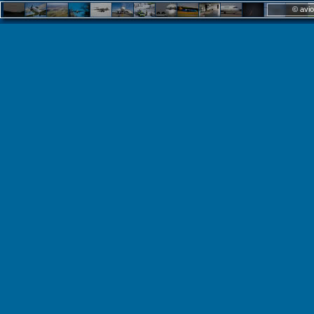
© avio