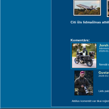
Citi šīs lidmašīnas attēl
Komentārs:
Jorsh
Administr
2026-01
Nereāli s
Gusta
2026-01-
Liels pal
Attēlus komentēt var tikai reģistrēt