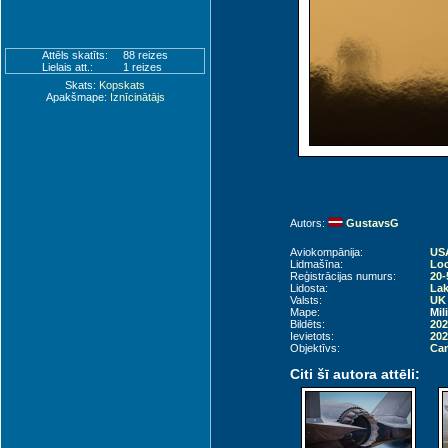
Attēls skatīts:
88 reizes
Lielais att.:
1 reizes
Skats:
Kopskats
Apakšmape:
Iznīcinātājs
Autors:
GustavsG
Aviokompānija:
USA
Lidmašīna:
Loc
Reģistrācijas numurs:
20-
Lidosta:
Lak
Valsts:
UK 
Mape:
Mil
Bildēts:
202
Ievietots:
202
Objektīvs:
Can
Citi šī autora attēli: