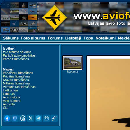
Izvēlne
:
foto albuma sākums
Parādīt aviokompānijas
Parādīt lidmašīnas
Mapes
:
Nākamā
Pasažieru lidmašīnas
Privātās lidmašīnas
Kravas lidmašīnas
Militārās lidmašīnas
Vēsturiskas lidmašīnas
Helikopteri
Lidostas
Avio māksla
Avio humors
Aerofoto
Cits