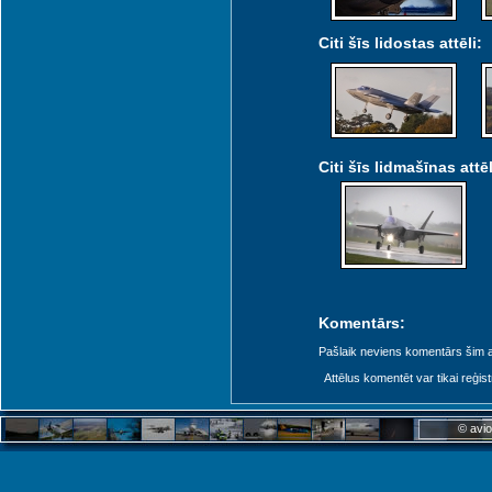
Citi šīs lidostas attēli:
Citi šīs lidmašīnas attēl
Komentārs:
Pašlaik neviens komentārs šim at
Attēlus komentēt var tikai reģistrēt
© avio