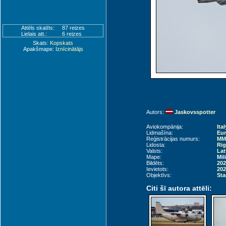
Attēls skatīts:
87 reizes
Lielais att.:
6 reizes
Skats:
Kopskats
Apakšmape:
Iznīcinātājs
Autors:
Jaskovsspotter
Aviokompānija:
Ita
Lidmašīna:
Eur
Reģistrācijas numurs:
MM7
Lidosta:
Rig
Valsts:
Lat
Mape:
Mil
Bildēts:
202
Ievietots:
202
Objektīvs:
Sta
Citi šī autora attēli: