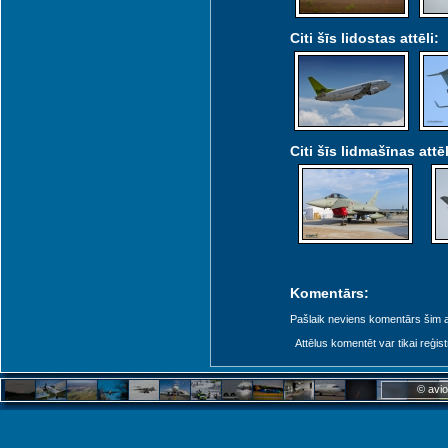
Citi šīs lidostas attēli:
Citi šīs lidmašīnas attēl
Komentārs:
Pašlaik neviens komentārs šim at
Attēlus komentēt var tikai reģistrēt
© avio