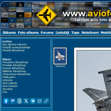
Izvēlne
:
foto albuma sākums
Parādīt aviokompānijas
Parādīt lidmašīnas
Mapes
:
Pasažieru lidmašīnas
Privātās lidmašīnas
Nākamā
Kravas lidmašīnas
Militārās lidmašīnas
Vēsturiskas lidmašīnas
Helikopteri
Lidostas
Avio māksla
Avio humors
Aerofoto
Cits