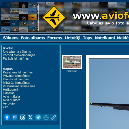
Izvēlne
:
foto albuma sākums
Parādīt aviokompānijas
Parādīt lidmašīnas
Mapes
:
Nākamā
Pasažieru lidmašīnas
Privātās lidmašīnas
Kravas lidmašīnas
Militārās lidmašīnas
Vēsturiskas lidmašīnas
Helikopteri
Lidostas
Avio māksla
Avio humors
Aerofoto
Cits