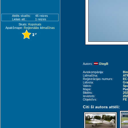
Attēls skatīts:
46 reizes
Lielais att.:
1 reizes
Skats:
Kopskats
Apakšmape:
Reģionālās lidmašīnas
Autors:
OlegB
Aviokompānija:
Bin
Lidmašīna:
ATR
Reģistrācijas numurs:
EC
Lidosta:
Gra
Valsts:
Spa
Mape:
Pas
Bildēts:
202
Ievietots:
202
Objektīvs:
FE 
Citi šī autora attēli: