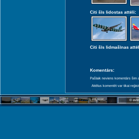
Citi šīs lidostas attēli:
Citi šīs lidmašīnas attēl
Komentārs:
Pašlaik neviens komentārs šim at
Attēlus komentēt var tikai reģistrēt
© avio