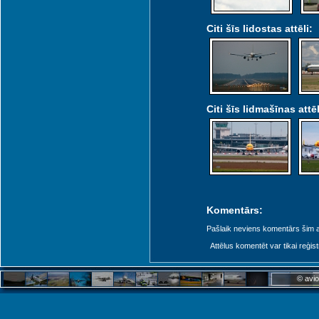
Citi šīs lidostas attēli:
Citi šīs lidmašīnas attēl
Komentārs:
Pašlaik neviens komentārs šim at
Attēlus komentēt var tikai reģistrēt
© avio