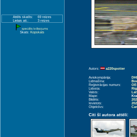
Attēls skatīts:
69 reizes
Lielais att.:
3 reizes
Skats:
Kopskats
Autors:
a220spotter
Aviokompānija:
DHL
Lidmašīna:
Boe
Reģistrācijas numurs:
OE
Lidosta:
Rig
Valsts:
Lat
Mape:
Kra
Bildēts:
202
Ievietots:
202
Objektīvs:
Can
Citi šī autora attēli: