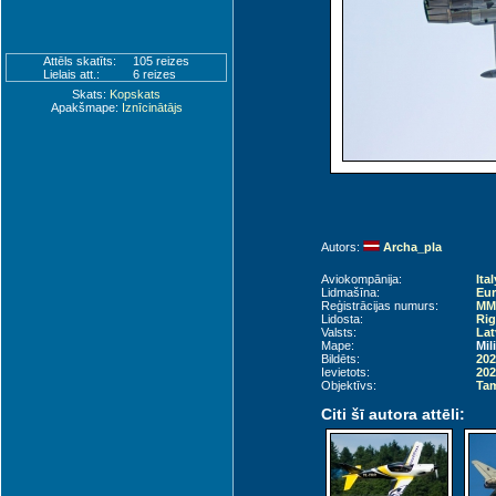
Attēls skatīts:
105 reizes
Lielais att.:
6 reizes
Skats:
Kopskats
Apakšmape:
Iznīcinātājs
Autors:
Archa_pla
Aviokompānija:
Ita
Lidmašīna:
Eur
Reģistrācijas numurs:
MM7
Lidosta:
Rig
Valsts:
Lat
Mape:
Mil
Bildēts:
202
Ievietots:
202
Objektīvs:
Tam
Citi šī autora attēli: