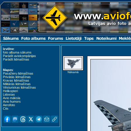
Izvēlne
:
foto albuma sākums
Parādīt aviokompānijas
Parādīt lidmašīnas
Mapes
:
Nākamā
Pasažieru lidmašīnas
Privātās lidmašīnas
Kravas lidmašīnas
Militārās lidmašīnas
Vēsturiskas lidmašīnas
Helikopteri
Lidostas
Avio māksla
Avio humors
Aerofoto
Cits