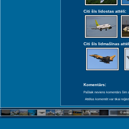
Citi šīs lidostas attēli:
Citi šīs lidmašīnas attēl
Komentārs:
Pašlaik neviens komentārs šim at
Attēlus komentēt var tikai reģistrēt
© avio