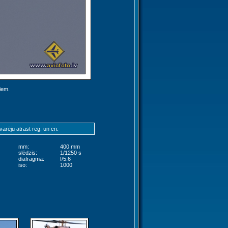
jiem.
varēju atrast reg. un cn.
mm:
400 mm
slēdzis:
1/1250 s
diafragma:
f/5.6
iso:
1000