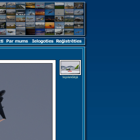
Iepriekšējā