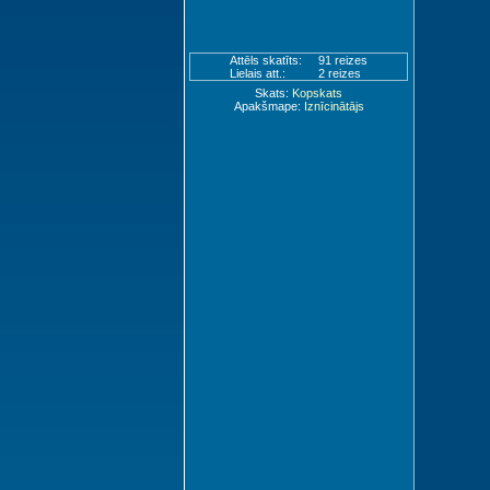
Attēls skatīts:
91 reizes
Lielais att.:
2 reizes
Skats:
Kopskats
Apakšmape:
Iznīcinātājs