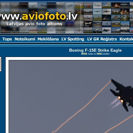
Boeing F-15E Strike Eagle
36058
. bilde no
39061
bildēm