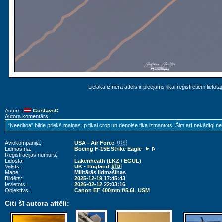
Lielāka izmēra attēls ir pieejams tikai reģistrētiem lietotā
Autors:
GustavsG
Autora komentārs:
“Needitoa” bilde priekš maiņas :p tikai crop un denoise tika izmantots. Šim arī nekādīgi ne
Aviokompānija:
USA - Air Force
🇺🇸
Lidmašīna:
Boeing F-15E Strike Eagle
Reģistrācijas numurs:
-
Lidosta:
Lakenheath (LKZ / EGUL)
Valsts:
UK - England 🇬🇧
Mape:
Militārās lidmašīnas
Bildēts:
2025-12-19
17:45:43
Ievietots:
2026-02-12
22:03:16
Objektīvs:
Canon EF 400mm f/5.6L USM
Citi šī autora attēli: