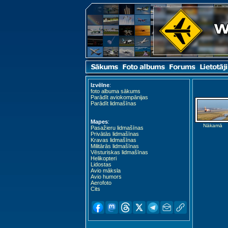
Izvēlne
:
foto albuma sākums
Parādīt aviokompānijas
Parādīt lidmašīnas
Mapes
:
Nākamā
Pasažieru lidmašīnas
Privātās lidmašīnas
Kravas lidmašīnas
Militārās lidmašīnas
Vēsturiskas lidmašīnas
Helikopteri
Lidostas
Avio māksla
Avio humors
Aerofoto
Cits