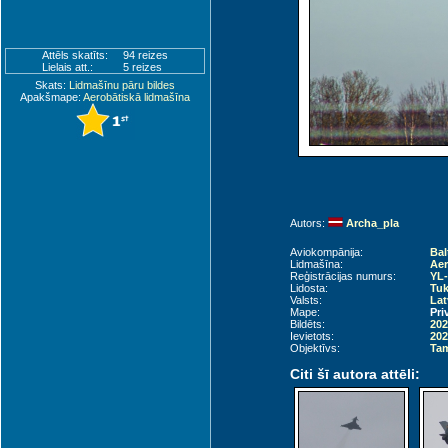
Attēls skatīts:
94 reizes
Lielais att.:
5 reizes
Skats:
Lidmašīnu pāru bildes
Apakšmape:
Aerobātiskā lidmašīna
Autors:
Archa_pla
Aviokompānija:
Bal
Lidmašīna:
Aer
Reģistrācijas numurs:
YL
Lidosta:
Tu
Valsts:
Lat
Mape:
Pri
Bildēts:
202
Ievietots:
202
Objektīvs:
Tam
Citi šī autora attēli: