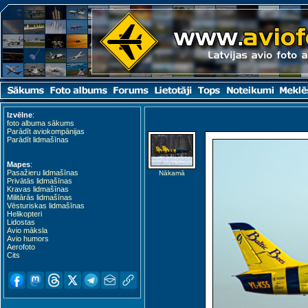
Izvēlne
:
foto albuma sākums
Parādīt aviokompānijas
Parādīt lidmašīnas
Mapes
:
Pasažieru lidmašīnas
Nākamā
Privātās lidmašīnas
Kravas lidmašīnas
Militārās lidmašīnas
Vēsturiskas lidmašīnas
Helikopteri
Lidostas
Avio māksla
Avio humors
Aerofoto
Cits