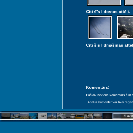
Citi šīs lidostas attēli:
Citi šīs lidmašīnas attēl
Komentārs:
Pašlaik neviens komentārs šim at
Attēlus komentēt var tikai reģistrēt
© avio