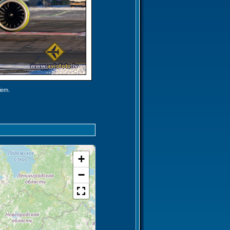
jiem.
+
−