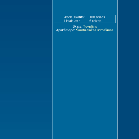
Attēls skatīts:
100 reizes
Lielais att.:
6 reizes
Skats:
Tuvplāns
Apakšmape:
Šaurfizelāžas lidmašīnas