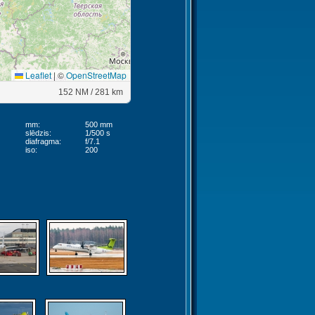
Leaflet
|
©
OpenStreetMap
152 NM / 281 km
mm:
500 mm
slēdzis:
1/500 s
diafragma:
f/7.1
iso:
200