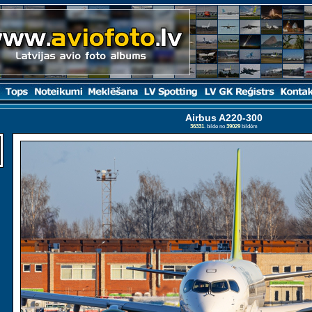
Airbus A220-300
36331
. bilde no
39029
bildēm