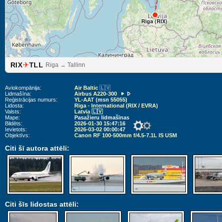
Riga (RIX)
✈
RIX
TLL
Riga → Tallinn
Aviokompānija:
Air Baltic
🇱🇻
Lidmašīna:
Airbus A220-300
Reģistrācijas numurs:
YL-AAT
(msn
55055
)
Lidosta:
Riga - International (RIX / EVRA)
Valsts:
Latvia 🇱🇻
Mape:
Pasažieru lidmašīnas
Bildēts:
2026-01-30
15:47:16
Ievietots:
2026-03-02
00:00:47
Objektīvs:
Canon RF 100-500mm f/4.5-7.1L IS USM
Citi šī autora attēli:
Citi šīs lidostas attēli: