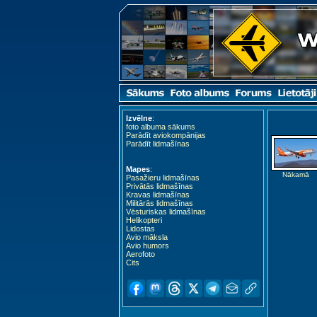
Izvēlne
:
foto albuma sākums
Parādīt aviokompānijas
Parādīt lidmašīnas
Mapes
:
Nākamā
Pasažieru lidmašīnas
Privātās lidmašīnas
Kravas lidmašīnas
Militārās lidmašīnas
Vēsturiskas lidmašīnas
Helikopteri
Lidostas
Avio māksla
Avio humors
Aerofoto
Cits