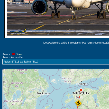
Lielāka izmēra attēls ir pieejams tikai reģistrētiem lietotā
Autors:
Jorsh
Autora komentārs:
Reiss BT315 uz Tallinn (TLL)
Tallinn (TLL)