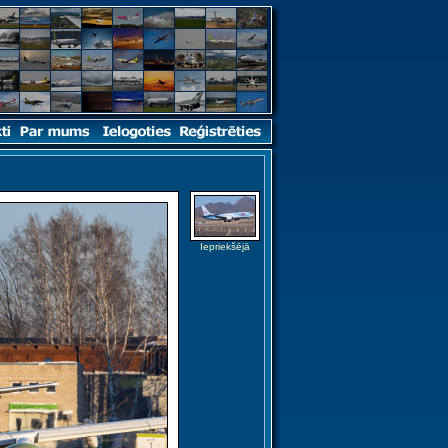
Iepriekšējā