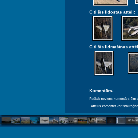
Citi šīs lidostas attēli:
Citi šīs lidmašīnas attēl
Komentārs:
Pašlaik neviens komentārs šim at
Attēlus komentēt var tikai reģistrēt
© avio