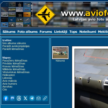
Izvēlne
:
foto albuma sākums
Parādīt aviokompānijas
Parādīt lidmašīnas
Mapes
:
Pasažieru lidmašīnas
Nākamā
Privātās lidmašīnas
Kravas lidmašīnas
Militārās lidmašīnas
Vēsturiskas lidmašīnas
Helikopteri
Lidostas
Avio māksla
Avio humors
Aerofoto
Cits