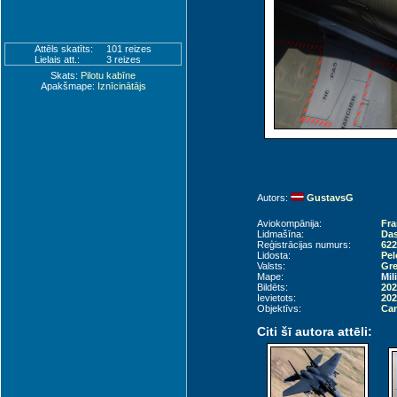
Attēls skatīts:
101 reizes
Lielais att.:
3 reizes
Skats:
Pilotu kabīne
Apakšmape:
Iznīcinātājs
Autors:
GustavsG
Aviokompānija:
Fra
Lidmašīna:
Das
Reģistrācijas numurs:
622
Lidosta:
Pel
Valsts:
Gre
Mape:
Mil
Bildēts:
202
Ievietots:
202
Objektīvs:
Can
Citi šī autora attēli: