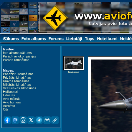
Izvēlne
:
foto albuma sākums
Parādīt aviokompānijas
Parādīt lidmašīnas
Mapes
:
Nākamā
Pasažieru lidmašīnas
Privātās lidmašīnas
Kravas lidmašīnas
Militārās lidmašīnas
Vēsturiskas lidmašīnas
Helikopteri
Lidostas
Avio māksla
Avio humors
Aerofoto
Cits