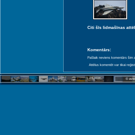
Citi šīs lidmašīnas attēl
Komentārs:
Pašlaik neviens komentārs šim at
Attēlus komentēt var tikai reģistrēt
© avio