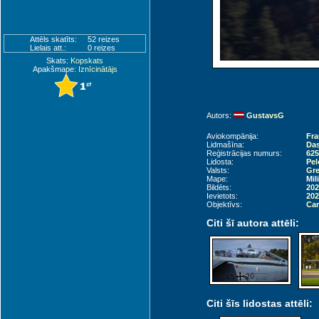
Attēls skatīts:
52 reizes
Lielais att.:
0 reizes
Skats:
Kopskats
Apakšmape:
Iznīcinātājs
Autors:
GustavsG
Aviokompānija:
Fra
Lidmašīna:
Das
Reģistrācijas numurs:
625
Lidosta:
Pel
Valsts:
Gre
Mape:
Mil
Bildēts:
202
Ievietots:
202
Objektīvs:
Can
Citi šī autora attēli:
Citi šīs lidostas attēli: