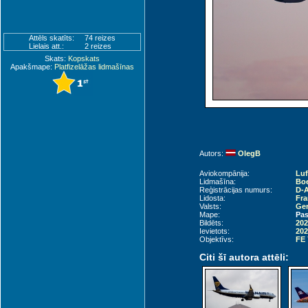
Attēls skatīts:
74 reizes
Lielais att.:
2 reizes
Skats:
Kopskats
Apakšmape:
Platfizelāžas lidmašīnas
Autors:
OlegB
Aviokompānija:
Lu
Lidmašīna:
Boe
Reģistrācijas numurs:
D-
Lidosta:
Fra
Valsts:
Ger
Mape:
Pas
Bildēts:
202
Ievietots:
202
Objektīvs:
FE
Citi šī autora attēli: