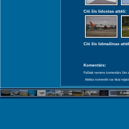
Citi šīs lidostas attēli:
Citi šīs lidmašīnas attēl
Komentārs:
Pašlaik neviens komentārs šim at
Attēlus komentēt var tikai reģistrēt
© avio