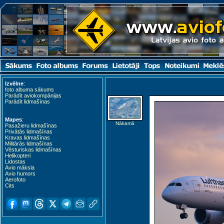
Izvēlne
:
foto albuma sākums
Parādīt aviokompānijas
Parādīt lidmašīnas
Mapes
:
Nākamā
Pasažieru lidmašīnas
Privātās lidmašīnas
Kravas lidmašīnas
Militārās lidmašīnas
Vēsturiskas lidmašīnas
Helikopteri
Lidostas
Avio māksla
Avio humors
Aerofoto
Cits