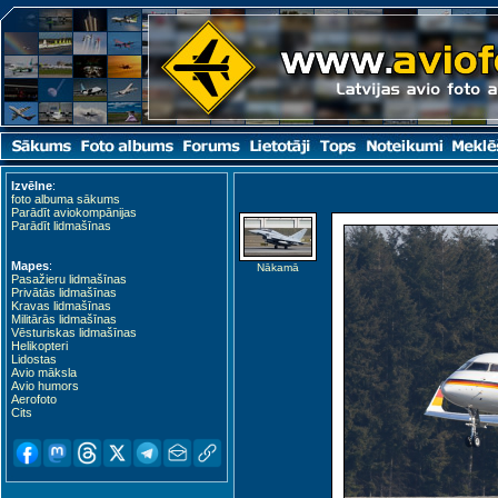
Izvēlne
:
foto albuma sākums
Parādīt aviokompānijas
Parādīt lidmašīnas
Mapes
:
Nākamā
Pasažieru lidmašīnas
Privātās lidmašīnas
Kravas lidmašīnas
Militārās lidmašīnas
Vēsturiskas lidmašīnas
Helikopteri
Lidostas
Avio māksla
Avio humors
Aerofoto
Cits