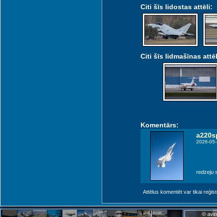
Citi šīs lidostas attēli:
Citi šīs lidmašīnas attēl
Komentārs:
a220s
2026-05-
redzeju 
Attēlus komentēt var tikai reģistrēt
© avio