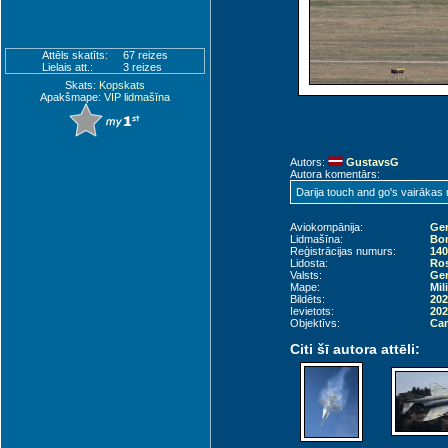
Attēls skatīts:
67 reizes
Lielais att.:
3 reizes
Skats:
Kopskats
Apakšmape:
VIP lidmašīna
Autors:
GustavsG
Autora komentārs:
Darija touch and go's vairākas 
Aviokompānija:
Ger
Lidmašīna:
Bom
Reģistrācijas numurs:
140
Lidosta:
Ros
Valsts:
Ger
Mape:
Mil
Bildēts:
202
Ievietots:
202
Objektīvs:
Can
Citi šī autora attēli: