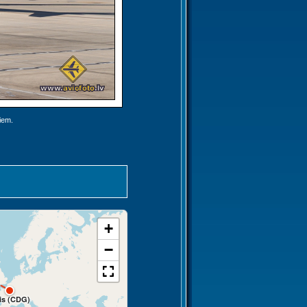
jiem.
+
−
is (CDG)