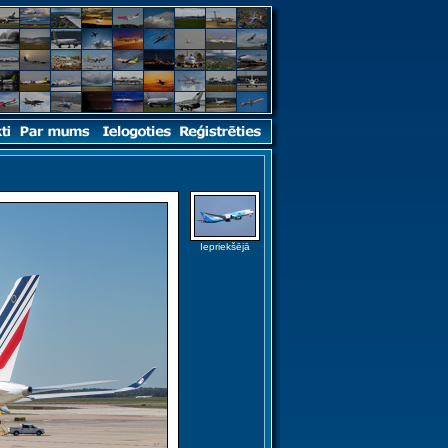
Iepriekšējā