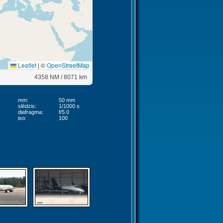
Leaflet
|
©
OpenStreetMap
4358 NM / 8071 km
mm:
50 mm
slēdzis:
1/1000 s
diafragma:
f/5.0
iso:
100