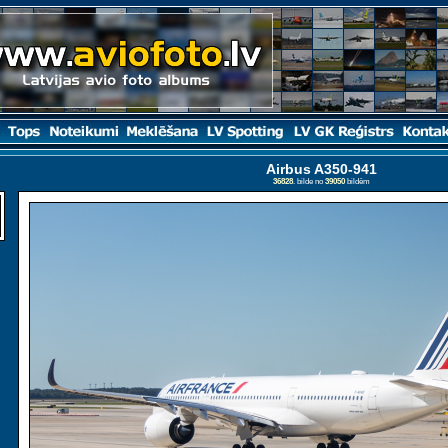
Airbus A350-941
36828
. bilde no
39050
bildēm