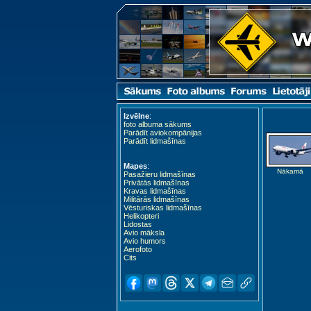
Izvēlne
:
foto albuma sākums
Parādīt aviokompānijas
Parādīt lidmašīnas
Mapes
:
Nākamā
Pasažieru lidmašīnas
Privātās lidmašīnas
Kravas lidmašīnas
Militārās lidmašīnas
Vēsturiskas lidmašīnas
Helikopteri
Lidostas
Avio māksla
Avio humors
Aerofoto
Cits