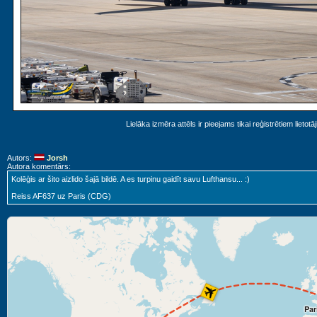
Lielāka izmēra attēls ir pieejams tikai reģistrētiem lietotā
Autors:
Jorsh
Autora komentārs:
Kolēģis ar šito aizlido šajā bildē. A es turpinu gaidīt savu Lufthansu... :)
Reiss AF637 uz Paris (CDG)
Par