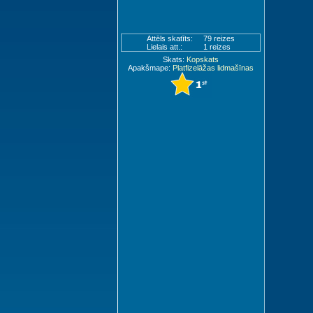
Attēls skatīts:
79 reizes
Lielais att.:
1 reizes
Skats:
Kopskats
Apakšmape:
Platfizelāžas lidmašīnas