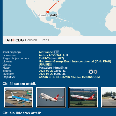
Houston (IAH)
✈
IAH
CDG
Houston → Paris
Aviokompānija:
Air France
🇫🇷
Lidmašīna:
Airbus A350-941
Reģistrācijas numurs:
F-HUVD
(msn
627
)
Lidosta:
Houston - George Bush Intercontinental (IAH / KIAH)
Valsts:
USA 🇺🇸
Mape:
Pasažieru lidmašīnas
Bildēts:
2024-09-29
15:47:41
Ievietots:
2026-03-29
00:00:35
Objektīvs:
Canon EF-S 18-135mm f/3.5-5.6 IS Nano USM
Citi šī autora attēli:
Citi šīs lidostas attēli: