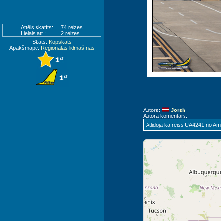
Attēls skatīts:
74 reizes
Lielais att.:
2 reizes
Skats:
Kopskats
Apakšmape:
Reģionālās lidmašīnas
Autors:
Jorsh
Autora komentārs:
Atlidoja kā reiss UA4241 no Am