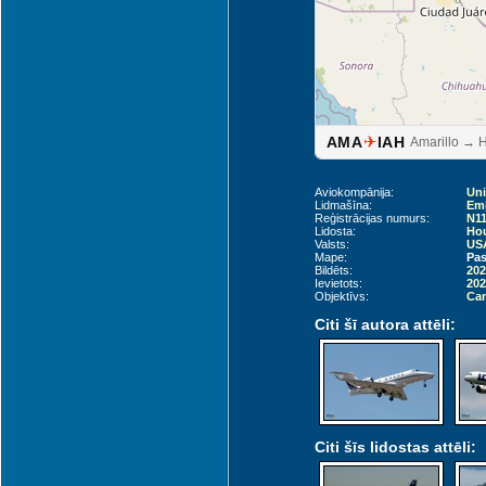
✈
AMA
IAH
Amarillo → 
Aviokompānija:
Uni
Lidmašīna:
Emb
Reģistrācijas numurs:
N11
Lidosta:
Hou
Valsts:
USA
Mape:
Pas
Bildēts:
202
Ievietots:
202
Objektīvs:
Can
Citi šī autora attēli:
Citi šīs lidostas attēli: