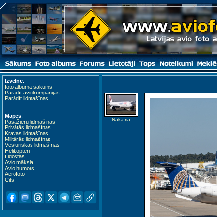
Izvēlne
:
foto albuma sākums
Parādīt aviokompānijas
Parādīt lidmašīnas
Mapes
:
Nākamā
Pasažieru lidmašīnas
Privātās lidmašīnas
Kravas lidmašīnas
Militārās lidmašīnas
Vēsturiskas lidmašīnas
Helikopteri
Lidostas
Avio māksla
Avio humors
Aerofoto
Cits