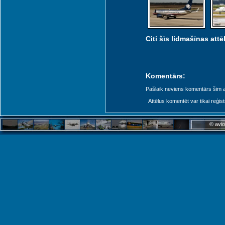
Citi šīs lidmašīnas attēl
Komentārs:
Pašlaik neviens komentārs šim at
Attēlus komentēt var tikai reģistrēt
© avio